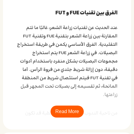
الفرق بين تقنيات FUE و FUT
عند الحديث عن تقنيات زراعة الشعر، غالبًا ما تتم
المقارنة بين زراعة الشعر بتقنية FUE وتقنية FUT
التقليدية. الفرق الأساسي يكمن في طريقة استخراج
البصيلات. في زراعة الشعر FUE يتم استخراج
مجموعات البصيلات بشكل منفرد باستخدام أدوات
دقيقة، دون إزالة شريط جلدي من فروة الرأس. أما
في تقنية FUT فيتم استئصال شريط من المنطقة
المانحة، ثم تقسيمه إلى بصيلات تحت المجهر قبل
زراعتها.
Read More
من ناحية الندوب، تترك FUT ندبة خطية قد تكون
واضحة مع الشعر القصير، بينما تترك زراعة الشعر
بطريقة FUE نقاطًا صغيرة وغير ملحوظة غالبًا. كما أن