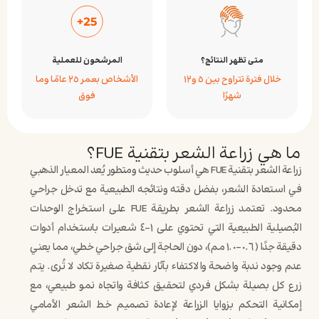
متى تظهر النتائج؟
المرشحون للعملية
خلال فترة تتراوح بين ٥ و١٢
الأشخاص بعمر ٢٥ عامًا وما
شهرًا
فوق
ما هي زراعة الشعر بتقنية FUE؟
زراعة الشعر بتقنية FUE هي أسلوب حديث ومتطور يُعد المعيار الذهبي
في استعادة الشعر، بفضل دقته ونتائجه الطبيعية مع تدخل جراحي
محدود. تعتمد زراعة الشعر بطريقة FUE على استخراج الوحدات
البُصيلية الطبيعية التي تحتوي على ١–٤ شعيرات باستخدام أدوات
دقيقة جدًا (٠.٦–١.٠ مم)، دون الحاجة إلى شق جراحي خطي، مما يعني
عدم وجود ندبة واضحة والاكتفاء بآثار نقطية صغيرة تكاد لا تُرى. يتم
زرع كل بصيلة بشكل فردي لتحقيق كثافة واتجاه نمو طبيعي، مع
إمكانية التحكم بزوايا الزراعة لإعادة تصميم خط الشعر الأمامي