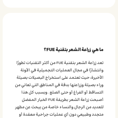
نمو الشعر
روتين العناية بالشعر
يبدأ نمو الشعر الجديد عادةً في هذه المرحلة، حافظ على
مواعيد المتابعة
نظام غذائي صحي لدعم هذا النمو.
يمكنك العودة إلى روتين العناية بالشعر المعتاد، بما في
ذلك استخدام منتجات الشعر الخفيفة والملائمة.
ما هي زراعة الشعر بتقنية FUE؟
احرص على حضور جميع مواعيد المتابعة المجدولة مع
جراحك لمراقبة تقدم النتائج وضمان نجاح العملية.
تعد زراعة الشعر بتقنية FUE من أكثر التقنيات تطورًا
وانتشارًا في مجال العمليات التجميلية في الآونة
الأخيرة، حيث تعتمد على استخراج البصيلات بصيلة
وراء بصيلة وزراعتها بدقة في المناطق التي تعاني من
التساقط أو الفراغ أو حتى الصلع. وبسبب كل هذا
أصبحت زراعة الشعر بطريقة FUE الخيار المفضل
للعديد من الرجال والنساء خاصة من يبحث عن مظهر
متجدد وطبيعي دون أي عمليات جراحية معقدة أو