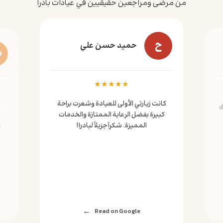
من مرضى ومراجعين حقيقيين في عيادات بادرا
ح
حميد حسن علي
س
★
★
★
★
★
كانت زيارتي الأولى للعيادة وشعرت براحة
ق
ك
كبيرة بفضل الرعاية الممتازة والخدمات
المميزة. شكراً جزيلاً لبادرا!
و
Read on Google