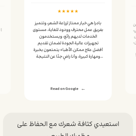
★
★
★
★
★
بادرا هي خيار ممتاز لزراعة الشعر، وتتميز
ن
بفريق عمل محترف وودود للغاية. مستوى
،
أ
الخدمات لديهم رائع، ويستخدمون
ل
،
تجهيزات عالية الجودة لضمان تقديم
أفضل علاج ممكن.الأطباء يتمتعون بخبرة
ومهارة كبيرة، وأنا راضٍ جدًا عن النتيجة
التي حصلت عليها؛ حيث تجاوزت نسبة
نجاح تجربتي 95٪.
Read on Google
استعيدي كثافة شعرك مع الحفاظ على