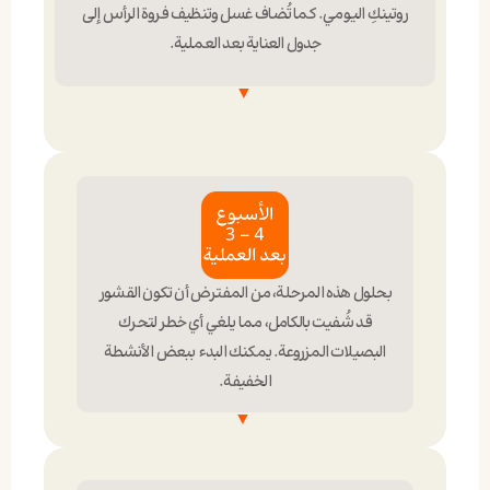
روتينكِ اليومي. كما تُضاف غسل وتنظيف فروة الرأس إلى
تحرك البصيلات أو فقدانها.
يجب النوم برأس مرفوع لتقليل التورم.
تجنبي الأنشطة البدنية الشاقة
جدول العناية بعد العملية.
ابتعدي عن الأنشطة البدنية المجهدة لتجنب زيادة
تدفق الدم إلى فروة الرأس.
الغسل بلطف
تجنب التعرض المباشر للشمس
ابدئي بغسل شعرك بلطف باستخدام شامبو خفيف وفق
تعليمات طبيبك.
لا تخدشي القشور
بحلول هذه المرحلة، من المفترض أن تكون القشور
احمي فروة رأسك من أشعة الشمس المباشرة؛ ومن
الأفضل ارتداء قبعة فضفاضة.
قد شُفيت بالكامل، مما يلغي أي خطر لتحرك
تجنبي لمس القشور على فروة الرأس؛ دعيها تتساقط
البصيلات المزروعة. يمكنك البدء ببعض الأنشطة
طبيعيًا دون تدخل.
الخفيفة.