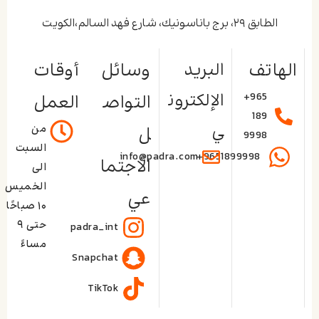
طبيبك لمراقبة التقدم وضمان أفضل النتائج.
الطابق ٢٩، برج باناسونيك، شارع فهد السالم،الكويت
الهاتف
البريد
وسائل
أوقات
الإلكترون
+965
التواص
العمل
189
ي
من
ل
9998
السبت
info@padra.com
+9651899998
الاجتما
الى
الخميس
عي
۱۰ صباحًا
حتى ۹
padra_int
مساءً
Snapchat
TikTok