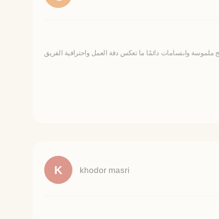
K
khodor masri