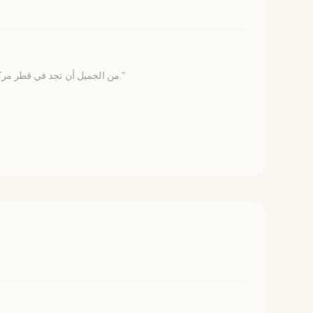
من الجميل أن تجد في قطر مركزاً بمستوى بادرا، يضع العناية بالمريض في المقام الأول، ويحول المخاوف إلى نتائج ملموسة وابتسامات دائمًا ما تعكس دقة العمل واحترافية الفريق."