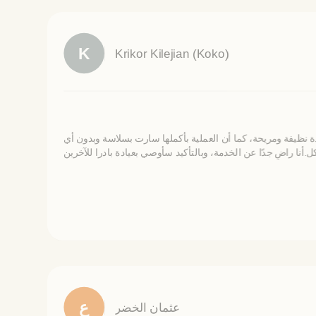
K
Krikor Kilejian (Koko)
دة نظيفة ومريحة، كما أن العملية بأكملها سارت بسلاسة وبدون أي
ع
عثمان الخضر