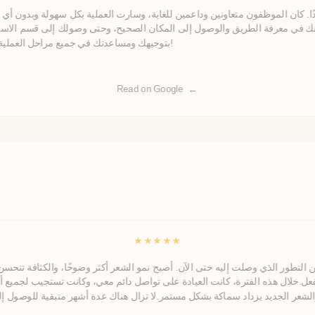
دًا. كان الموظفون متعاونين وداعمين للغاية، وسارت العملية بكل سهولة وبدون أي م
نك في معرفة الطريق والوصول إلى المكان الصحيح، وحتى وصولك إلى قسم الاستقب
بتوجيهك ومساعدتك في جميع مراحل العملية.أنصحكم بالإقدام على هذه الخطوة بكل ثقة واطمئنان!شكرًا بادرا!
Read on Google
★
★
★
★
★
ن التطور الذي وصلت إليه حتى الآن. أصبح نمو الشعر أكثر وضوحًا، والكثافة تتحسن 
 بالفعل.خلال هذه الفترة، كانت العيادة على تواصل دائم معي، وكانت تستجيب لجميع 