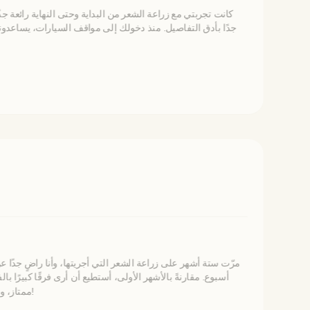
كانت تجربتي مع زراعة الشعر من البداية وحتى النهاية رائعة ج
جدًا بأدق التفاصيل. منذ دخولك إلى مواقف السيارات، يساعدو
مرّت ستة أشهر على زراعة الشعر التي أجريتها، وأنا راضٍ جدًا ع
أسبوع. مقارنةً بالأشهر الأولى، أستطيع أن أرى فرقًا كبيرًا
ممتاز، والشعر الجديد يزداد سماكة بشكل مستمر.لا تزال هناك عدة أشهر متبقية للوصول إلى النتيجة النهائية، لكنني سعيد جدًا بالتقدم الذي حققته حتى الآن!