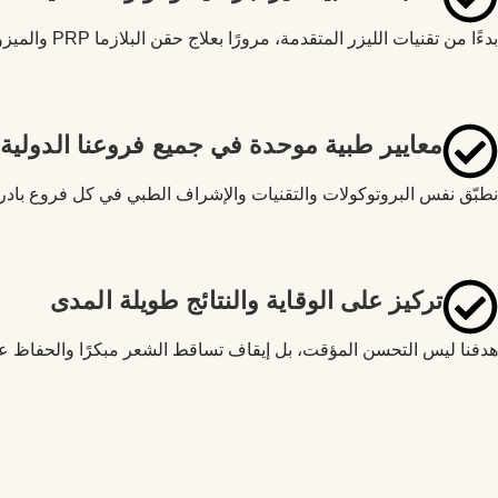
بدءًا من تقنيات الليزر المتقدمة، مرورًا بعلاج حقن البلازما PRP والميزوثيرابي، وصولًا لعلاجات فروة الرأس الطبية – جميعها تركز على حماية الشعر الموجود وتحفيز نمو شعر صحي أقوى.
معايير طبية موحدة في جميع فروعنا الدولية
نطبّق نفس البروتوكولات والتقنيات والإشراف الطبي في كل فروع بادرا 
تركيز على الوقاية والنتائج طويلة المدى
هدفنا ليس التحسن المؤقت، بل إيقاف تساقط الشعر مبكرًا والحفاظ 