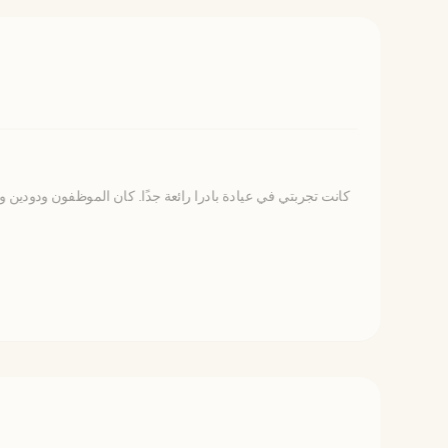
كانت تجربتي في عيادة بادرا رائعة جدًا. كان الموظفون ودودين 