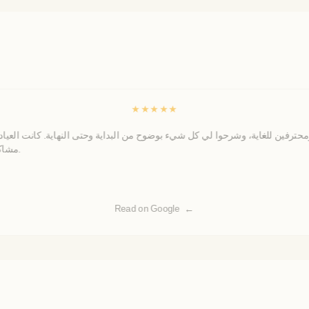
★
★
★
★
★
ومحترفين للغاية، وشرحوا لي كل شيء بوضوح من البداية وحتى النهاية. كانت العيا
مشاكل.أنا راضٍ جدًا عن الخدمة، وبالتأكيد سأوصي بعيادة بادرا للآخرين.
Read on Google