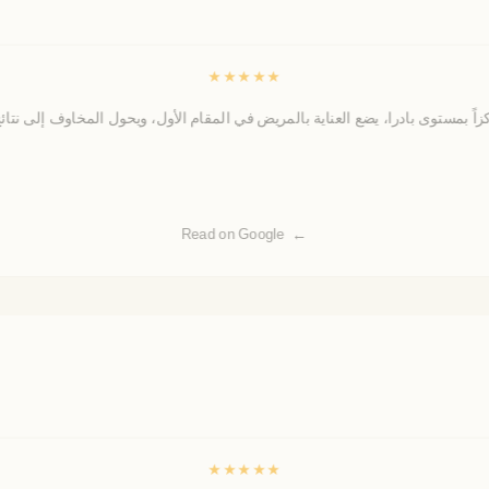
★
★
★
★
★
Read on Google
★
★
★
★
★