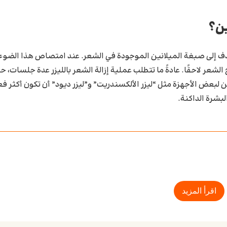
ين؟
دف إلى صبغة الميلانين الموجودة في الشعر. عند امتصاص هذا الضوء،
الشعر لاحقًا. عادةً ما تتطلب عملية إزالة الشعر بالليزر عدة جلسات، ح
 لبعض الأجهزة مثل “ليزر الألكسندريت” و”ليزر ديود” أن تكون أكثر فع
بشرة الداكنة.
اقرأ المزيد
ؤثر في قرار الكثيرين. بينما قد تكون تكلفة الجلسات مرتفعة مقارنة با
ى المدى البعيد. تختلف الأسعار بناءً على المكان والجهاز المستخدم و تش