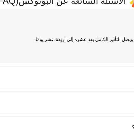
الأسئلة الشائعة عن البوتوكس(FAQ)
فة تناسب كل حالة وفقًا للاحتياجات الفردية. تختلف هذه الأنواع من حي
ات وتحقيق الفوائد المطلوبة.
 ويصل التأثير الكامل بعد عشرة إلى أربعة عشر يومًا.
ركات الوجه المتكررة مثل التجاعيد حول العينين وعلى الجبهة وبين الح
ة مظهرًا أكثر نعومة وشبابًا
يب الشعر وتقليل التجعد والتلف يتم تطبيقه على الشعر باستخدام مزي
طرابات العصبية التي تؤثر على حركة العضلات يساعد في تقليل التقل
ن من اضطرابات عصبية معينة