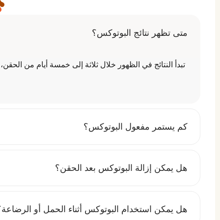
البوتوكس يُستخدم لأغراض تجميلية وعلاجية، ويأتي بأنواع مختل
التركيبة والاستخدامات، ولكن جميعها تعمل على استرخاء العضل
متى تظهر نتائج البوتوكس؟
1. بوتوكس الوجه
تبدأ النتائج في الظهور خلال ثلاثة إلى خمسة أيام من الحقن،
يُستخدم لعلاج التجاعيد والخطوط التعبيرية التي تظهر بسبب ح
يعمل على إرخاء العضلات المسببة لهذه التجاعيد مما يمنح البشر
2. بوتوكس الشعر
كم يستمر مفعول البوتوكس؟
يُعتبر علاجًا لتقوية الشعر وتحسين مظهره حيث يعمل على ترط
الفيتامينات والبروتينات التي تساعد في تقويته وزيادة لمعانه
هل يمكن إزالة البوتوكس بعد الحقن؟
3. بوتوكس الشلل
يُستخدم لعلاج بعض الحالات الطبية مثل الشلل التشنجي والاض
هل يمكن استخدام البوتوكس أثناء الحمل أو الرضاعة؟
اللاإرادية وتحسين وظائف العضلات لدى المرضى الذين يعانو