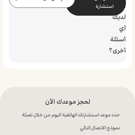
اتباع تعليمات العناية بعد الجلسة مثل تجنب
هل
استشارة
التعرض المباشر للشمس واستخدام الكريمات
لديك
المرطبة.
أي
أسئلة
أخرى؟
الأجهزة المنزلية مقابل الليزر في المراكز
الطبية
يتمتع الليزر المستخدم في المراكز الطبية مثل ليزر
لحجز موعدك الآن
موجو في بادرا بميزة فعالية أكبر مقارنةً بالأجهزة
المنزلية. حيث تستخدم المراكز تقنيات متطورة تحت
حدد موعد استشارتك الهاتفية اليوم من خلال تعبئة
إشراف متخصصين، ما يجعل التأثير أقوى وأسرع.
بالإضافة إلى أن الأجهزة في المراكز تستخدم طاقة
نموذج الاتصال التالي