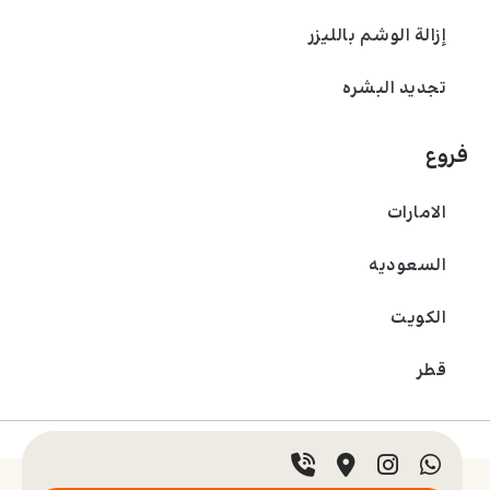
هل الليزر آمن للبشرة الحساسة؟
إزالة الوشم بالليزر
تجديد البشره
إزالة شعر الوجه بالليزر تعتبر آمنة للبشرة الحساسة
إذا تم استخدامها بالشكل الصحيح ووفقًا
للتوجيهات المناسبة. من المهم أن يتم تقييم نوع
فروع
البشرة قبل العلاج، حيث قد تحتاج البشرة الحساسة
إلى نوع خاص من الليزر أو طاقة أقل لتقليل التهيج.
الامارات
في بعض الحالات، يمكن استخدام كريمات مخدرة
السعودیه
لتخفيف الشعور بالانزعاج أثناء الجلسة. بعد العلاج،
يجب على الأشخاص ذوي البشرة الحساسة اتباع
الکویت
روتين عناية دقيق لتجنب التورم أو الاحمرار. ينصح
بتجنب التعرض المباشر لأشعة الشمس واستخدام
قطر
الكريمات المرطبة المضادة للتهيج. من الضروري
أيضًا أن يتم العلاج تحت إشراف مختص لتقليل أي
© 2024 عيادة بادرا. جميع الحقوق محفوظة.
احتمالات لحدوث تفاعلات غير مرغوب فيها.