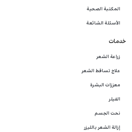
نوع العيادة والمعدات المستخدمة يؤثر بشكل كبير
المكتبة الصحية
في التكلفة، حيث أن العيادات التي تستخدم تقنيات
حديثة وأجهزة ليزر متطورة عادة ما تكون أعلى في
الأسئلة الشائعة
السعر. كما أن عدد الجلسات المطلوبة يلعب دورًا
رئيسيًا، حيث يحتاج بعض الأشخاص إلى عدد أكبر من
خدمات
الجلسات للحصول على نتائج دائمة. بالإضافة إلى
ذلك، يؤثر نوع الشعر والبشرة في تحديد التكلفة،
زراعة الشعر
حيث قد يتطلب الشعر الكثيف أو السميك مزيدًا من
علاج تساقط الشعر
الجلسات، ويحتاج الأشخاص ذوي البشرة الداكنة إلى
أجهزة خاصة. أخيرًا، المناطق المعالجة، حيث تكون
معززات البشرة
التكلفة أقل في المناطق الصغيرة مثل الشفاه العليا
مقارنة بالمناطق الأوسع مثل الفك أو الذقن.
الفیلر
نحت الجسم
إزالة الشعر بالليزر