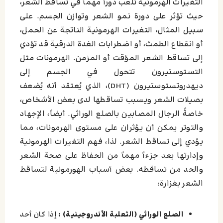
التغيرات الهرمونية تلعب دوراً مهماً في تساقط الشعر،
حيث تؤثر على دورة نمو الشعر وتوازن الجسم. على
سبيل المثال، التغيرات الهرمونية الناتجة عن الحمل،
أو انقطاع الطمث، أو اضطرابات الغدة الدرقية قد تؤدي
إلى تساقط الشعر المؤقت أو المزمن. الهرمونات مثل
التستوستيرون تتحول في الجسم إلى
ديهدروتستوستيرون (DHT)، الذي يُعتقد أنه يُضعف
بصيلات الشعر ويسبب تساقطها لدى بعض الأشخاص،
خاصةً الرجال المصابين بالصلع الوراثي. أيضاً، الإجهاد
والتوتر يمكن أن يؤثران على مستوى الهرمونات، مما
يؤدي إلى تساقط الشعر. لذا، فهم التغيرات الهرمونية
وإدارتها يعد جزءاً مهماً من الحفاظ على صحة الشعر
والحد من تساقطه. بعض أسباب الهورمونية لتساقط
الشعر بغزارة:
الصلع الوراثي (الثعلبة الأندروجينية) :
إذا كان أحد