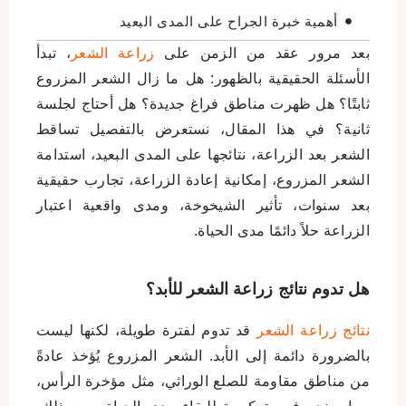
أهمية خبرة الجراح على المدى البعيد
إدارة الندوب مع مرور الوقت
بعد مرور عقد من الزمن على
زراعة الشعر
، تبدأ
الأسئلة الحقيقية بالظهور: هل ما زال الشعر المزروع
تأثير العوامل البيئية وأسلوب الحياة
ثابتًا؟ هل ظهرت مناطق فراغ جديدة؟ هل أحتاج لجلسة
العلاجات المساندة المتقدمة
ثانية؟ في هذا المقال، نستعرض بالتفصيل تساقط
الشعر بعد الزراعة، نتائجها على المدى البعيد، استدامة
نصائح للمحافظة على الشعر المزروع بعد 10
الشعر المزروع، إمكانية إعادة الزراعة، تجارب حقيقية
سنوات
بعد سنوات، تأثير الشيخوخة، ومدى واقعية اعتبار
اترك تعليقاً إلغاء الرد
الزراعة حلاً دائمًا مدى الحياة.
هل تدوم نتائج زراعة الشعر للأبد؟
نتائج زراعة الشعر
قد تدوم لفترة طويلة، لكنها ليست
بالضرورة دائمة إلى الأبد. الشعر المزروع يُؤخذ عادةً
من مناطق مقاومة للصلع الوراثي، مثل مؤخرة الرأس،