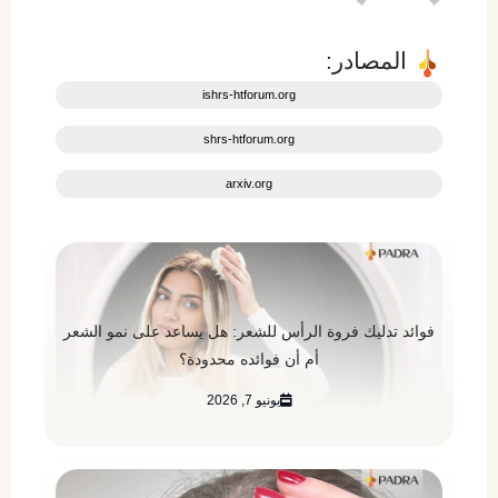
المصادر:
ishrs-htforum.org
shrs-htforum.org
arxiv.org
فوائد تدليك فروة الرأس للشعر: هل يساعد على نمو الشعر
أم أن فوائده محدودة؟
يونيو 7, 2026