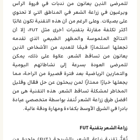
للمرضى الذين يعانون من ندبات في فروة الرأس
ويرغبون في زراعة الشعر في المناطق التي لا تحتوي
على بصيلات. وعلى الرغم من أن هذه التقنية تكون غالبًا
أكثر تكلفة مقارنة بتقنيات أخرى مثل FUT، إلا أن
النتائج الملموسة والمظهر الطبيعي الذي تقدمه
تجعلها استثمارًا قيمًا للعديد من الأشخاص الذين
يعانون من تساقط الشعر. علاوة على ذلك، يمكن
للمرضى العودة بسرعة إلى نشاطاتهم اليومية
والتمارين الرياضية بعد فترة قصيرة من الراحة، مما
يجعلها خيارًا ممتازًا لمن يبحثون عن حل فعّال وقليل
المخاطر لمشكلة تساقط الشعر. هذه التقنية هی من
أفضل طرق زراعة الشعر تُنفذ بواسطة متخصصي عيادة
بادرا في الشرق الأوسط بكفاءة ومهارة ودقة عالية.
زراعة الشعر بتقنية FUT
تُعَدُّ تقنية زراعة الشعر بالشريحة (FUT) واحدة من