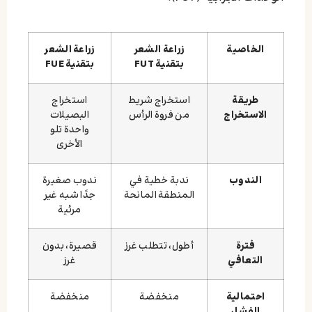
الخاصية
زراعة الشعر
زراعة الشعر
بتقنية FUT
بتقنية FUE
طريقة
استخراج شريط
استخراج
الاستخراج
من فروة الرأس
البصيلات
واحدة تلو
الأخرى
الندوب
ندبة خطية في
ندوب صغيرة
المنطقة المانحة
جدًا شبه غير
مرئية
فترة
أطول، تتطلب غرز
قصيرة، بدون
التعافي
غرز
احتمالية
منخفضة
منخفضة
الفشل