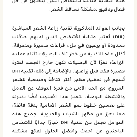
هذه التقنية مثالية للأشخاص الذين يبحثون عن حل
فعال ودقيق لمشكلة تساقط الشعر.
بجانب الفوائد المذكورة، تقنية زراعة الشعر المباشرة
(DHI) تُعتبر مثالية للأشخاص الذين لديهم حلاقات
محدودة أو يرغبون في ملء فراغات صغيرة ومتفرقة.
تُقلل هذه التقنية من خطر تلف البصيلات أثناء عملية
الزراعة، نظرًا لأن البصيلات تكون خارج الجسم لفترة
قصيرة فقط قبل زراعتها. بالإضافة إلى ذلك، تقنية DHI
تُسهم في تحقيق مظهر أكثر كثافة وطبيعية للشعر
المزروع، مع الحد الأدنى من فترة التوقف عن العمل
والأنشطة اليومية. يتميز هذا الأسلوب أيضًا بقدرته
على تحسين خطوط نمو الشعر الأمامية بدقة فائقة،
مما يعزز من مظهر الشباب والحيوية. جميع هذه
العوامل تجعل من تقنية DHI خيارًا جذابًا للأشخاص
الباحثين عن أحدث وأفضل الحلول لعلاج مشكلة