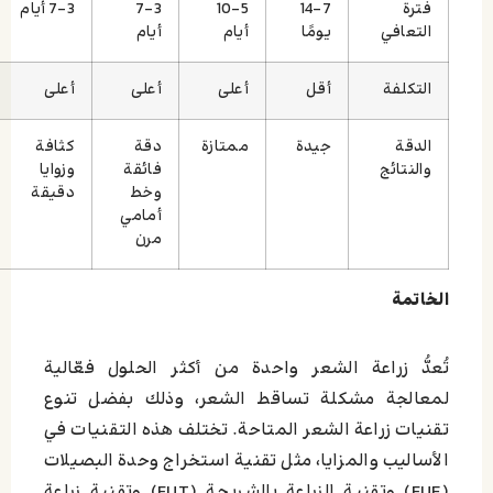
فترة
7–14
5–10
3–7
3–7 أيام
التعافي
يومًا
أيام
أيام
التكلفة
أقل
أعلى
أعلى
أعلى
الدقة
جيدة
ممتازة
دقة
كثافة
والنتائج
فائقة
وزوايا
وخط
دقيقة
أمامي
مرن
الخاتمة
تُعدُّ زراعة الشعر واحدة من أكثر الحلول فعّالية
لمعالجة مشكلة تساقط الشعر، وذلك بفضل تنوع
تقنيات زراعة الشعر المتاحة. تختلف هذه التقنيات في
الأساليب والمزايا، مثل تقنية استخراج وحدة البصيلات
(FUE) وتقنية الزراعة بالشريحة (FUT) وتقنية زراعة