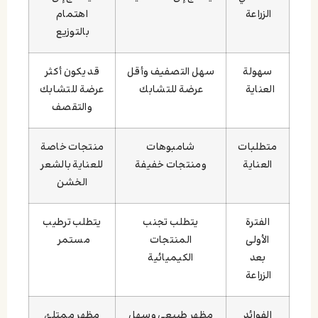
الزراعة
اهتمام
بالتوزيع
سهولة
سهل التصفيف وأقل
قد يكون أكثر
العناية
عرضة للتشابك
عرضة للتشابك
والتقصف
متطلبات
شامبوهات
منتجات خاصة
العناية
ومنتجات خفيفة
للعناية بالشعر
الخشن
الفترة
يتطلب تجنب
يتطلب ترطيب
الأولى
المنتجات
مستمر
بعد
الكيميائية
الزراعة
الفوائد
مظهر طبيعي وسهل
مظهر ممتلئ