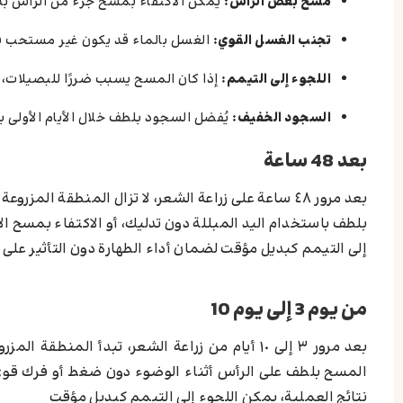
مسح بعض الرأس:
يمكن الاكتفاء بمسح جزء من الرأس بدلً
تجنب الغسل القوي:
الغسل بالماء قد يكون غير مستحب في ا
اللجوء إلى التيمم:
إذا كان المسح يسبب ضررًا للبصيلات، ي
السجود الخفيف:
يُفضل السجود بلطف خلال الأيام الأولى ب
بعد 48 ساعة
بعد مرور ٤٨ ساعة على زراعة الشعر، لا تزال المنطقة 
بلطف باستخدام اليد المبللة دون تدليك، أو الاكتفاء بمسح ال
إلى التيمم كبديل مؤقت لضمان أداء الطهارة دون التأثير على ن
من يوم 3 إلى يوم 10
بعد مرور ٣ إلى ١٠ أيام من زراعة الشعر، تبدأ ال
المسح بلطف على الرأس أثناء الوضوء دون ضغط أو فرك قوي،
نتائج العملية، يمكن اللجوء إلى التيمم كبديل مؤقت