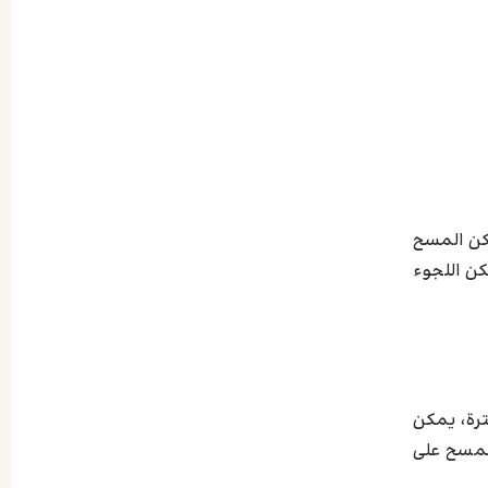
يمكن المسح
كن اللجوء
فترة، يمكن
لمسح على