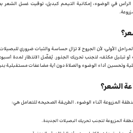
لرأس في الوضوء، إمكانية التيمم كبديل، توقيت غسل الشعر بعد 
زروعة.
عر؟
لمراحل الأولى، لأن الجروح لا تزال حساسة والثبات ضروري للبصيلات 
 تبليل مكثف، لتجنب تحريك الجذور. يُفضّل الانتظار لمدة أسبوعي
لية وتحسين أداء الوضوء والصلاة دون أية مضاعفات مستقبلية بدو
عة الشعر؟
منطقة المزروعة أثناء الوضوء. الطريقة الصحيحه للتعامل هي:
نطقة المزروعة لتجنب تحريك البصيلات الجديدة.