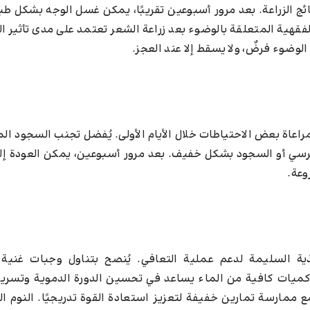
ائج الزراعة. بعد مرور أسبوعين تقريبًا، يمكن غسل الوجه بشكل ط
الفقهية المتعلقة بالوضوء بعد زراعة الشعر تعتمد على مدى تأثير 
لوضوء فرضٌ، ولا يسقط إلا عند العجز.
اعاة بعض الاحتياطات خلال الأيام الأولى. يُفضل تجنب السجود ال
رسي أو السجود بشكل خفيف. بعد مرور أسبوعين، يمكن العودة إل
وعة.
ذية السليمة لدعم عملية التعافي. يُنصح بتناول وجبات غنية ب
ب كميات كافية من الماء يساعد في تحسين الدورة الدموية وتسريع
مع ممارسة تمارين خفيفة لتعزيز استعادة القوة تدريجيًا. النوم ا