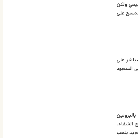
بيعي ولكن
المسح على
مباشر على
ى السجود
البروتين
 الشفاء.
لجيد يلعب