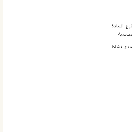
 تدوم نتائجه من 6 إلى 12 شهراً، حسب نوع المادة
مناسبة.
عة المستخدمة ومدى نشاط