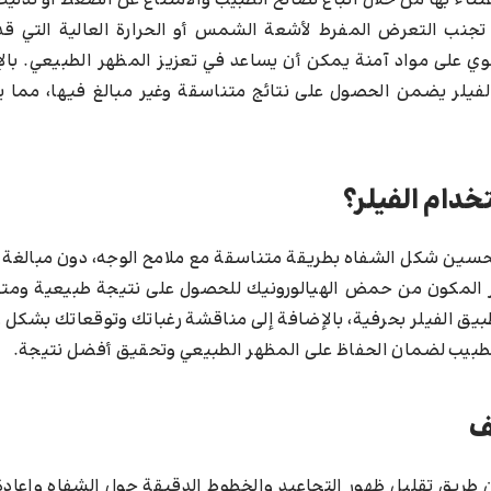
عتناء بها من خلال اتباع نصائح الطبيب والامتناع عن الضغط أو تدلي
ل تجنب التعرض المفرط لأشعة الشمس أو الحرارة العالية التي قد
وي على مواد آمنة يمكن أن يساعد في تعزيز المظهر الطبيعي. بال
يلر يضمن الحصول على نتائج متناسقة وغير مبالغ فيها، مما ي
دام الفيلر؟
 تحسين شكل الشفاه بطريقة متناسقة مع ملامح الوجه، دون مبالغة
 المكون من حمض الهيالورونيك للحصول على نتيجة طبيعية ومتوا
يق الفيلر بحرفية، بالإضافة إلى مناقشة رغباتك وتوقعاتك بشكل 
ت الطبيب لضمان الحفاظ على المظهر الطبيعي وتحقيق أفضل نتيجة.
ف
يق تقليل ظهور التجاعيد والخطوط الدقيقة حول الشفاه وإعادة 