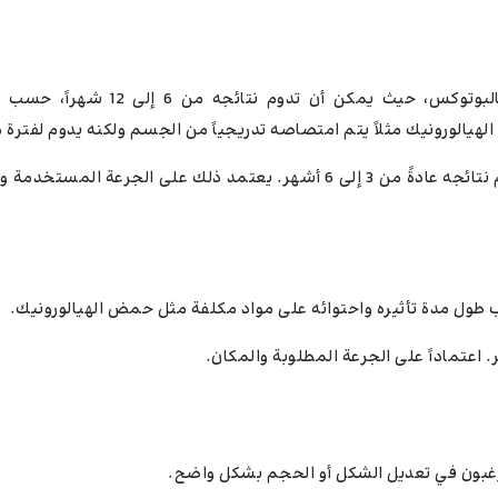
تأثير الفيلر يستمر لفترة أطول نسبياً مقارنةً بالبوتوكس، حيث يمكن أن
الورونيك مثلاً يتم امتصاصه تدريجياً من الجسم ولكنه يدوم لفترة 
تأثير البوتوكس يعتبر مؤقتاً نسبياً، حيث تدوم نتائجه عادةً من 3 إلى 6 أشهر. يعتمد ذلك على الجر
بب طول مدة تأثيره واحتوائه على مواد مكلفة مثل حمض الهيالورونيك.
ر. اعتماداً على الجرعة المطلوبة والمكان.
رغبون في تعديل الشكل أو الحجم بشكل واضح.