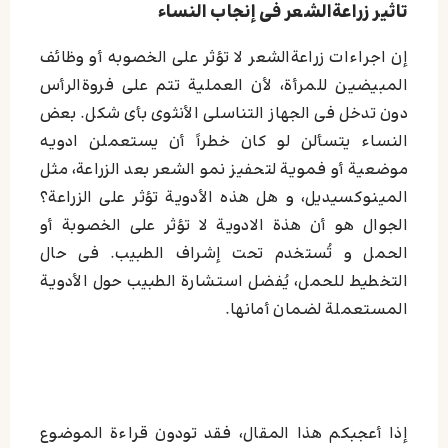
تاثیر زراعة‌الشعر فی إنجاب النساء
إن اجراءات زراعةالشعر لا تؤثر علی الخصوبه أو وظائف
المبیضین للمرأة، لأن العملیة تتم علی فروةالرأس
دون تدخل فی الجهاز التناسلی الأنثوی بأی شکل. بعض
النساء یتسألن لو کان خطراً أن یستعملن ادویه
موضعیة أو فمویة لتحفیز نمو الشعر بعد الزراعة، مثل
المینوکسیدیل، و هل هذه الأدویة تؤثر علی الزراعة؟
الجوال هو أن هذة الادویة لا تؤثر علی الخصوبة أو
الحمل و تُستخدم تحت إشراف الطبیب. فی حال
التخطیط للحمل، یُفضل استشارة الطبیب حول الأدویة
المستعملة لضمان أمانها.
إذا أعجبكم هذا المقال، فقد تودون قراءة الموضوع