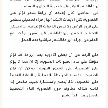
زراعةالشعر لا تؤثر علی خصوبة الرجال و النساء.
فی الماضی، کان یُعتقد أن زراعةالشعر تؤثر علی
الخصوبة، لکن الأبحاث أثبتت أنها إجراء تجمیلی سطحی
علی فروة الرأس ولا تمس القدرات الإنجابیة. لذا، یمکن
التخطیط للحمل وزراعةالشعر فی نفس الوقت، مع
الحذر من إجراء الزراعةالشعر مباشرة بعد الحمل.
علی الرغم من أن بعض الأدویه بعد الزراعة قد تؤثر
مؤقتًا علی عدد الحیوانات المنویة، إلا أن هذا لا یؤثر
علی الخصوبة علی المدی الطویل. یمکن أن تؤثر
الضغوط النفسیه المرتبطة بالعملیة و الرعایة اللاحقة
علی الخصوبه. لذا، یُنصح باستشارة طبیب مختص إذا
کانت هناک مخاوف حول الخصوبه أثناء التخطیط
للحمل بعد زراعةالشعر.