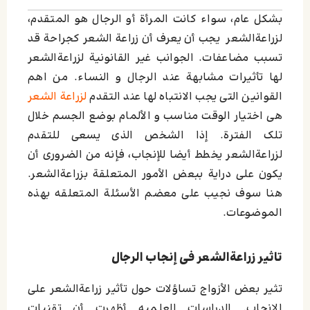
بشکل عام، سواء کانت المرأة أو الرجال هو المتقدم،
لزراعةالشعر یجب أن يعرف أن زراعة الشعر کجراحة قد
تسبب مضاعفات. الجوانب غیر القانونیة لزراعةالشعر
لها تأثیرات مشابهة عند الرجال و النساء. من اهم
القوانین التی یجب الانتباه لها عند التقدم
لزراعة الشعر
هی اختیار الوقت مناسب و الألمام بوضع الجسم خلال
تلک الفترة. إذا الشخص الذی یسعی للتقدم
لزراعةالشعر یخطط أیضا للإنجاب، فإنه من الضروری أن
یکون علی درایة ببعض الأمور المتعلقة بزراعةالشعر.
هنا سوف نجیب علی معضم الأسئلة المتعلقه بهذه
الموضوعات.
تاثیر زراعة‌الشعر فی إنجاب الرجال
تثیر بعض الأزواج تساؤلات حول تأثیر زراعةالشعر علی
الإنجاب. الدراسات العلمیه أظهرت أن تقنیات