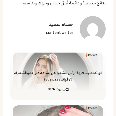
نتائج طبيعية ودائمة تُعزّز جمال وجهك وتناسقه.
حسام سعید
content writer
فوائد تدليك فروة الرأس للشعر: هل يساعد على نمو الشعر أم
أن فوائده محدودة؟
يونيو 7, 2026