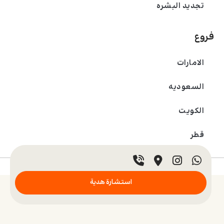
تجديد البشره
فروع
الامارات
السعودیه
الکویت
قطر
© 2024 عيادة بادرا. جميع الحقوق محفوظة.
استشارة هدية