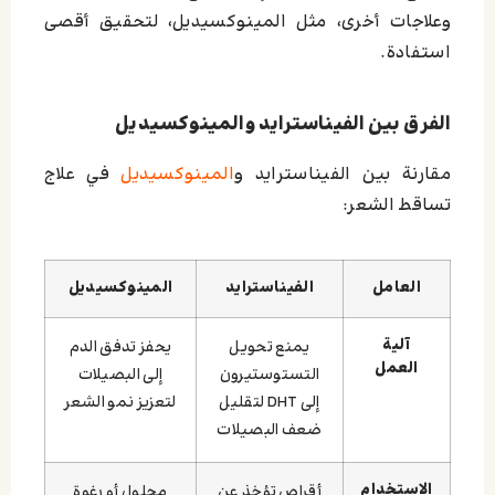
وعلاجات أخرى، مثل المينوكسيديل، لتحقيق أقصى
استفادة.
الفرق بين الفيناسترايد والمينوكسيديل
مقارنة بين الفيناسترايد و
المينوكسيديل
في علاج
تساقط الشعر:
العامل
الفيناسترايد
المينوكسيديل
آلية
يمنع تحويل
يحفز تدفق الدم
العمل
التستوستيرون
إلى البصيلات
إلى DHT لتقليل
لتعزيز نمو الشعر
ضعف البصيلات
الاستخدام
أقراص تؤخذ عن
محلول أو رغوة