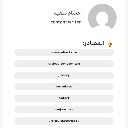
حسام سعید
content writer
المصادر:
sciencedirect.com
urology-textbook.com
jchr.org
webmd.com
aad.org
canjurol.com
urology.stanford.edu