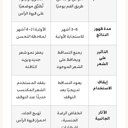
طريق الفم يوميًا
تُطبَّق موضعيًا
على فروة الرأس
مدة ظهور
3-6 أشهر
الأولية | 2-4 أشهر
النتائج
للاستجابة الأولية
لملاحظة التحسن
التأثير
يمنع التساقط
يحفز نمو شعر
على
ويحافظ على
جديد ويزيد
الشعر
الشعر الموجود
كثافته
إيقاف
يعود التساقط
يفقد المستخدم
الاستخدام
تدريجيًا بعد
الشعر المكتسب
التوقف
حديثًا عند التوقف
الآثار
انخفاض الرغبة
تهيج الجلد،
الجانبية
الجنسية،
احمرار فروة الرأس
اضطرابات