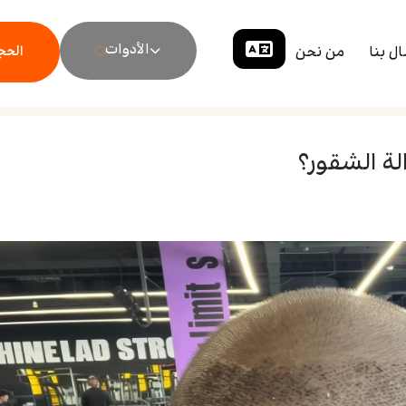
الأدوات
ال بنا
من نحن
الحجز
لة الشقور؟