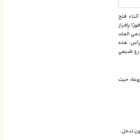
 أثناء فتح
رًا بإفراز
حمي الجلد
رأس. هذه
درع طبيعي
روعة، حيث
دون تدخل.