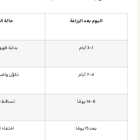
اليوم بعد الزراعة
حالة ا
1–3 أيام
بداية ظهو
4–7 أيام
تكوّن واض
8–14 يومًا
تساقط ت
بعد 15 يومًا
اختفاء 