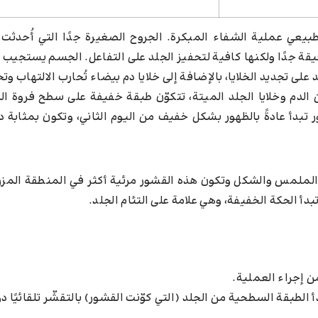
سم بشكل طبيعي عملية الشفاء المبكرة. الجروح الصغيرة جدًا التي أُحدثت
قيقة جدًا ولكنها كافية لتحفيز الجلد على التفاعل. الجسم يستجيب فو
لى تجديد الخلايا، بالإضافة إلى خلايا دم بيضاء تُحارب الالتهاب وت
لدم وخلايا الجلد الميتة، تتكوّن طبقة خفيفة على سطح فروة ال
ور تبدأ عادةً بالظهور بشكل خفيف من اليوم الثاني، وتكون بمثابة 
 الملمس والشكل وتكون هذه القشور مرئية أكثر في المنطقة المز
دأ الحكة الخفيفة، وهي علامة على التئام الجلد.
 الطبقة السطحية من الجلد (التي كوّنت القشور) بالتقشّر تلقائيًا 