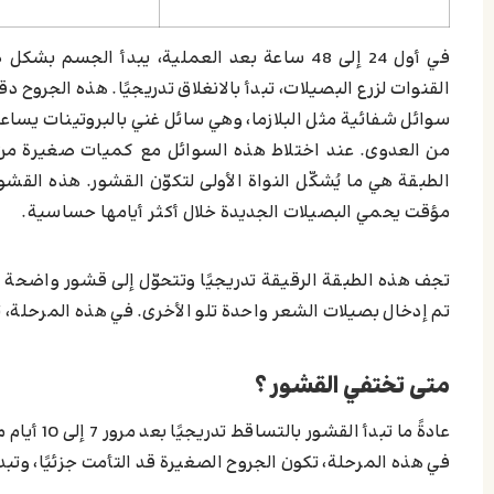
في أول 24 إلى 48 ساعة بعد العملية، يبدأ الج
القنوات لزرع البصيلات، تبدأ بالانغلاق تدريجيًا. هذه الجروح د
سوائل شفائية مثل البلازما، وهي سائل غني بالبروتينات يساعد ع
من العدوى. عند اختلاط هذه السوائل مع كميات صغيرة من ا
الطبقة هي ما يُشكّل النواة الأولى لتكوّن القشور. هذه القش
مؤقت يحمي البصيلات الجديدة خلال أكثر أيامها حساسية.
تجف هذه الطبقة الرقيقة تدريجيًا وتتحوّل إلى قشور واضحة
تم إدخال بصيلات الشعر واحدة تلو الأخرى. في هذه المرحلة، تب
متى تختفي القشور ؟
عادةً ما تبدأ القشور بالتساقط تدريجيًا بعد مرور 7 إلى 10 أيام من إجراء العملية.
في هذه المرحلة، تكون الجروح الصغيرة قد التأمت جزئيًا، وتبدأ