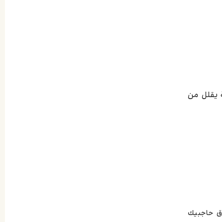
 يقلل من
وق حاجبيك