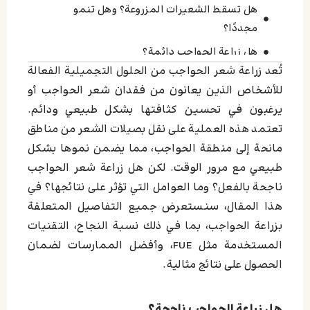
هل تسقط الشعيرات المزروعة؟ وهل تنمو
مجددًا؟
هل زراعة الحواجب دائمة؟
تُعد زراعة شعر الحواجب من الحلول التجميلية الفعالة
ما نسبة نجاح زراعة الحواجب؟
للأشخاص الذين يعانون من فقدان شعر الحواجب أو
اترك تعليقاً إلغاء الرد
يرغبون في تحسين كثافتها بشكل طبيعي ودائم.
تعتمد هذه العملية على نقل بصيلات الشعر من مناطق
مانحة إلى منطقة الحواجب، مما يضمن نموها بشكل
طبيعي مع مرور الوقت. لكن هل زراعة شعر الحواجب
ناجحة بالفعل؟ وما العوامل التي تؤثر على نتائجها؟ في
هذا المقال، سنستعرض جميع التفاصيل المتعلقة
بزراعة الحواجب، بما في ذلك نسبة النجاح، التقنيات
المستخدمة مثل FUE، وأفضل الممارسات لضمان
الحصول على نتائج مثالية.
هل زراعة الحواجب ناجحة؟