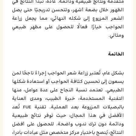
متقدمة ونتائج طبيعية ودائمة. عادةً، تبدأ النتائج في
الظهور خلال بضعة أشهر، وتتحسن تدريجيًا حتى يصل
الشعر المزروع إلى شكله النهائي، مما يجعل زراعة
الحواجب خيارًا فعالًا للحصول على مظهر طبيعي
ومثالي.
الخاتمة
بشكل عام، تُعتبر زراعة شعر الحواجب إجراءً ناجحًا لمن
يسعون إلى تحسين كثافة الحواجب أو استعادة شكلها
الطبيعي. تعتمد نسبة النجاح على عدة عوامل، منها
التقنية المستخدمة، خبرة الطبيب، ومدى العناية
بالبصيلات المزروعة بعد العملية. تقنية FUE تُعد
الأفضل في هذا المجال، حيث توفر نتائج طبيعية
ودائمة دون ترك ندوب واضحة. للحصول على أفضل
النتائج، يُنصح باختيار مركز متخصص مثل عيادات بادرا،