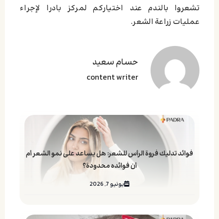
تشعروا بالندم عند اختياركم لمركز بادرا لإجراء
عمليات زراعة الشعر.
حسام سعید
content writer
فوائد تدليك فروة الرأس للشعر: هل يساعد على نمو الشعر أم
أن فوائده محدودة؟
يونيو 7, 2026