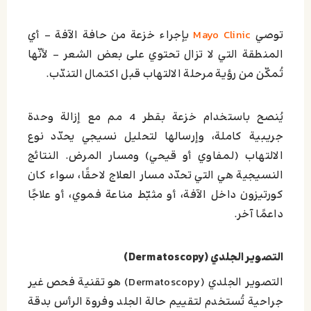
توصي
Mayo Clinic
بإجراء خزعة من حافة الآفة – أي
المنطقة التي لا تزال تحتوي على بعض الشعر – لأنّها
تُمكّن من رؤية مرحلة الالتهاب قبل اكتمال التندّب.
يُنصح باستخدام خزعة بقطر 4 مم مع إزالة وحدة
جريبية كاملة، وإرسالها لتحليل نسيجي يحدّد نوع
الالتهاب (لمفاوي أو قيحي) ومسار المرض. النتائج
النسيجية هي التي تحدّد مسار العلاج لاحقًا، سواء كان
كورتيزون داخل الآفة، أو مثبّط مناعة فموي، أو علاجًا
داعمًا آخر.
التصوير الجلدي (Dermatoscopy)
التصوير الجلدي (Dermatoscopy) هو تقنية فحص غير
جراحية تُستخدم لتقييم حالة الجلد وفروة الرأس بدقة