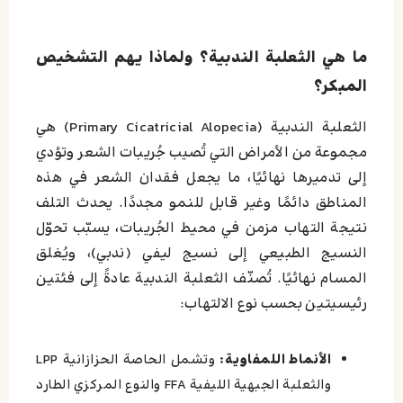
ما هي الثعلبة الندبية؟ ولماذا يهم التشخيص
المبكر؟
الثعلبة الندبية (Primary Cicatricial Alopecia) هي
مجموعة من الأمراض التي تُصيب جُريبات الشعر وتؤدي
إلى تدميرها نهائيًا، ما يجعل فقدان الشعر في هذه
المناطق دائمًا وغير قابل للنمو مجددًا. يحدث التلف
نتيجة التهاب مزمن في محيط الجُريبات، يسبّب تحوّل
النسيج الطبيعي إلى نسيج ليفي (ندبي)، ويُغلق
المسام نهائيًا. تُصنّف الثعلبة الندبية عادةً إلى فئتين
رئيسيتين بحسب نوع الالتهاب:
الأنماط اللمفاوية:
وتشمل الحاصة الحزازانية LPP
والثعلبة الجبهية الليفية FFA والنوع المركزي الطارد