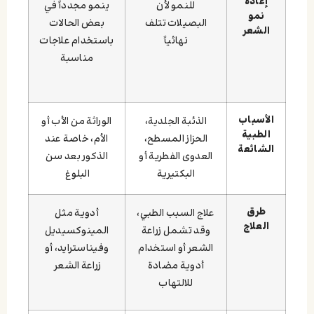
إعادة
للنمو لأن
ينمو مجدداً في
نمو
البصيلات تتلف
بعض الحالات
الشعر
نهائياً
باستخدام علاجات
مناسبة
الأسباب
الذئبة الجلدية،
الوراثة من الأب أو
الطبية
الحزاز المسطح،
الأم، خاصة عند
الشائعة
العدوى الفطرية أو
الذكور بعد سن
البكتيرية
البلوغ
طرق
علاج السبب الطبي،
أدوية مثل
العلاج
وقد تشمل زراعة
المينوكسيديل
الشعر أو استخدام
وفيناسترايد، أو
أدوية مضادة
زراعة الشعر
للالتهاب