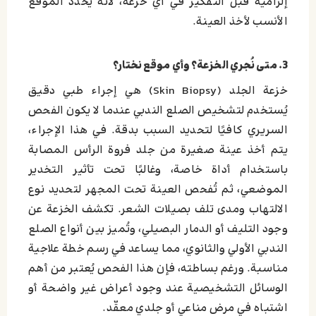
إلزامية قبل التفكير في أي خزعة، لأنه يحدّد الموقع
الأنسب لأخذ العينة.
3. متى نُجري الخزعة؟ وأي موقع نختار؟
خزعة الجلد (Skin Biopsy) هي إجراء طبي دقيق
يُستخدم لتشخيص الصلع الندبي عندما لا يكون الفحص
السريري كافيًا لتحديد السبب بدقة. في هذا الإجراء،
يتم أخذ عينة صغيرة من جلد فروة الرأس المصابة
باستخدام أداة خاصة، وغالبًا تحت تأثير التخدير
الموضعي، ثم تُفحص العينة تحت المجهر لتحديد نوع
الالتهاب ومدى تلف بصيلات الشعر. تكشف الخزعة عن
وجود التليف أو الدمار البصيلي، وتُميز بين أنواع الصلع
الندبي الأولي والثانوي، مما يساعد في رسم خطة علاجية
مناسبة. ورغم بساطته، فإن هذا الفحص يُعتبر من أهم
الوسائل التشخيصية عند وجود أعراض غير واضحة أو
اشتباه في مرض مناعي أو جلدي معقّد.