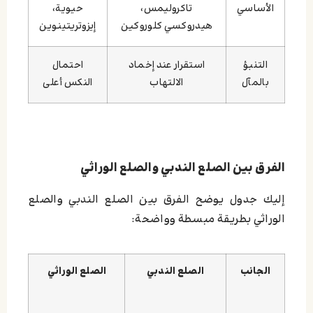
الأساسي
تاكروليمس،
حيوية،
هيدروكسي كلوروكين
إيزوتريتينوين
التنبؤ
استقرار عند إخماد
احتمال
بالمآل
الالتهاب
النكس أعلى
الفرق بين الصلع الندبي والصلع الوراثي
إليك جدول يوضح الفرق بين الصلع الندبي والصلع
الوراثي بطريقة مبسطة وواضحة:
الجانب
الصلع الندبي
الصلع الوراثي