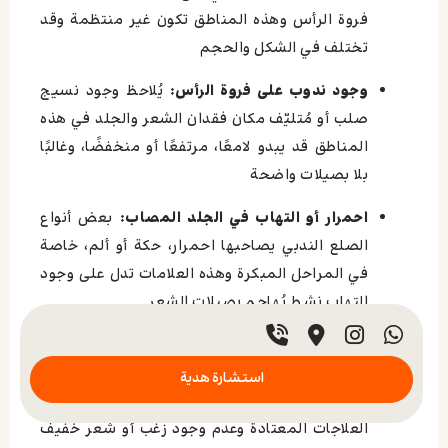
فروة الرأس وهذه المناطق تكون غير منتظمة وقد
تختلف في الشكل والحجم
وجود ندوب على فروة الرأس:
يُلاحظ وجود نسيج
صلب أو مُتليّف مكان فقدان الشعر والجلد في هذه
المناطق قد يبدو لامعًا، مرتفعًا أو منخفضًا، وغالبًا
بلا بصيلات واضحة
احمرار أو التهاب في الجلد المصاب:
بعض أنواع
الصلع الندبي يصاحبها احمرار، حكة أو ألم، خاصة
في المراحل المبكرة وهذه العلامات تدل على وجود
التهاب نشط يُهاجم بصيلات الشعر
توقف نمو الشعر وعدم الاستجابة للعلاجات
العادية:
على عكس الصلع الوراثي، لا يعود الشعر
استشارة هدية
للنمو في المناطق المصابة، حتى بعد استخدام
العلاجات المعتادة وعدم وجود زغب أو شعر خفيف