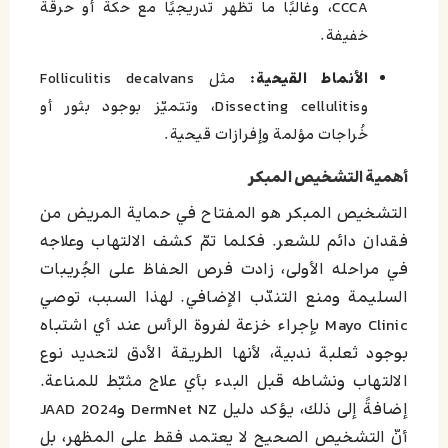
CCCA، وغالبًا ما تظهر تدريجيًا مع حكة أو حرقة
خفيفة.
الأنماط القيحية:
مثل Folliculitis decalvans
وDissecting cellulitis، وتتميّز بوجود بثور أو
خُراجات مؤلمة وإفرازات قيحية.
أهمية التشخيص المبكر
التشخيص المبكر هو المفتاح في حماية المريض من
فقدان دائم للشعر. فكلما تمّ كشف الالتهاب وعلاجه
في مراحله الأولى، زادت فرص الحفاظ على الجُريبات
السليمة ومنع التندّب الإضافي. لهذا السبب، توصي
Mayo Clinic بإجراء خزعة لفروة الرأس عند أي اشتباه
بوجود ثعلبة ندبية، لأنها الطريقة الأدق لتحديد نوع
الالتهاب ونشاطه قبل البدء بأي علاج مثبّط للمناعة.
إضافةً إلى ذلك، يؤكد دليل DermNet NZ وJAAD 2024
أنّ التشخيص الصحيح لا يعتمد فقط على المظهر، بل