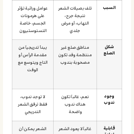
السبب
تلف بصيلات الشعر
عوامل وراثية تؤثر
نتيجة جرح،
على هرمونات
التهاب، أو مرض
الجسم، خاصة
جلدي
التستوستيرون
شكل
مناطق صلع غير
يبدأ تدريجياً من
الصلع
منتظمة وقد تكون
مقدمة الرأس أو
مصحوبة بندوب
التاج ويتوسع مع
الوقت
وجود
نعم، غالباً تكون
لا توجد ندوب،
ندوب
هناك ندوب
فقط ترقق الشعر
واضحة
التدريجي
قابلية
غالباً لا يعود الشعر
الشعر يمكن أن