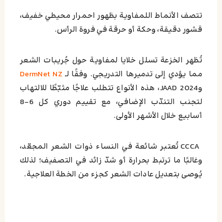
تتصف الأنماط اللمفاوية بظهور احمرار محيطي خفيف،
قشور دقيقة، وحكة أو حرقة في فروة الرأس.
تُظهر الخزعة تسلل خلايا لمفاوية حول جُريبات الشعر
مما يؤدي إلى تدميرها التدريجي. وفقًا لـ
DermNet NZ
وJAAD 2024، هذه الأنواع تتطلب علاجًا مثبّطًا للالتهاب
لتجنب التندّب الإضافي، مع تقييم دوري كل 6–8
أسابيع خلال الأشهر الأولى.
CCCA تُعتبر شائعة في النساء ذوات الشعر المجعّد،
وغالبًا ما ترتبط بحرارة أو شدّ زائد في التصفيف؛ لذلك
يُوصى بتعديل عادات الشعر كجزء من الخطة العلاجية.