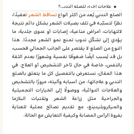
علاجات اخرى للصلع الندبي؟
الصلع الندبي يُعد من أكثر أنواع
تساقط الشعر ت
عقيدًا،
متى نفكر بزراعة الشعر بعد التثبيت؟
نظرًا لتسبّبه في تلف بصيلات الشعر بشكل دائم نتيجة
كيف تتعايش مع الصلع الندبي؟
لالتهابات، أمراض مناعية، إصابات أو عدوى جلدية، ما
نصائح للعناية بفروة الرأس المصابة
يؤدي إلى تشكّل ندوب تمنع نمو الشعر مجددًا. هذا
النوع من الصلع لا يقتصر على الجانب الجمالي فحسب،
بل قد يُسبب أيضًا ضغوطًا نفسية وشعورًا بعدم الثقة
بالنفس، خاصة في حال تأخر التشخيص أو العلاج. في
هذا المقال، نستعرض بالتفصيل كل ما يتعلق بالصلع
الندبي و علاجاتها: من أسبابه وآليته، مرورًا بالتشخيص
والعلاجات الدوائية، ووصولًا إلى الخيارات التجميلية
والجراحية مثل زراعة الشعر وتقنيات البلازما
والميكروبليدينغ، مع تقديم نصائح عملية للعناية
بفروة الرأس المصابة وكيفية التعايش مع الحالة.