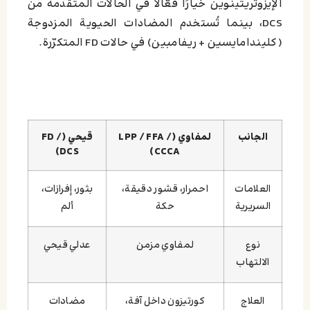
الإيزوتريتينوين خيارًا فعّالًا في الحالات المتقدمة من
DCS، بينما تُستخدم المضادات الحيوية المزدوجة
(كليندامايسين + ريفامبين) في حالات FD المتكرّرة.
الجانب
لمفاوي (LPP / FFA /
قيحي (FD /
DCS)
CCCA)
العلامات
احمرار، قشور دقيقة،
بثور، إفرازات،
السريرية
حكة
ألم
نوع
لمفاوي مزمن
عدلي قيحي
الالتهاب
العلاج
كورتيزون داخل آفة،
مضادات