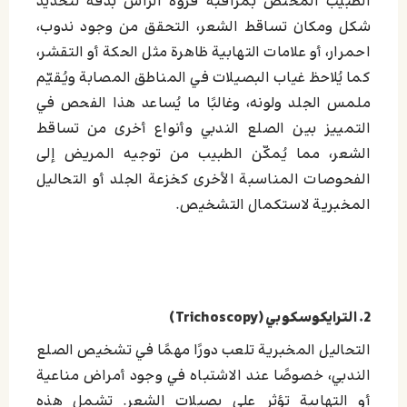
الطبيب المختص بمراقبة فروة الرأس بدقة لتحديد
شكل ومكان تساقط الشعر، التحقق من وجود ندوب،
احمرار، أو علامات التهابية ظاهرة مثل الحكة أو التقشر،
كما يُلاحظ غياب البصيلات في المناطق المصابة ويُقيّم
ملمس الجلد ولونه، وغالبًا ما يُساعد هذا الفحص في
التمييز بين الصلع الندبي وأنواع أخرى من تساقط
الشعر، مما يُمكّن الطبيب من توجيه المريض إلى
الفحوصات المناسبة الأخرى كخزعة الجلد أو التحاليل
المخبرية لاستكمال التشخيص.
2. الترايكوسكوبي (Trichoscopy)
التحاليل المخبرية تلعب دورًا مهمًا في تشخيص الصلع
الندبي، خصوصًا عند الاشتباه في وجود أمراض مناعية
أو التهابية تؤثر على بصيلات الشعر. تشمل هذه