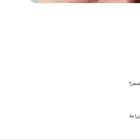
لشعر؟
زراعة