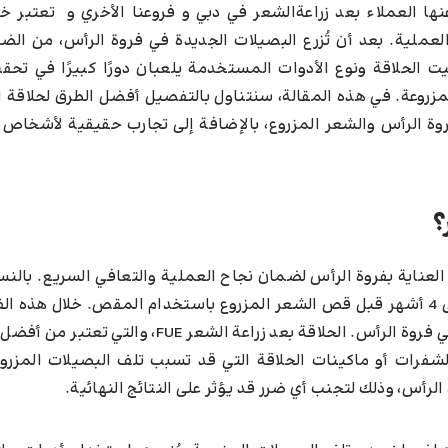
ها العملاء بعد زراعةالشعر في دبي و فروعنا الأخري و تعتبر خ
ملية. بعد أن تُزرع البصيلات الجديدة في فروة الرأس، من الضرو
لحلاقة ونوع الأدوات المستخدمة يلعبان دورًا كبيرًا في تحقيق
زروعة. في هذه المقالة، سنتناول بالتفصيل أفضل الطرق لحلاقة ا
فروة الرأس والشعر المزروع، بالإضافة إلى تجارب حقيقية لأشخاص
؟
العناية بفروة الرأس لضمان نجاح العملية والتعافي السريع. بالنس
الشعر بعد زراعة الشعر، يُنصح بالانتظار لمدة تتراوح بين 3 إلى 4 أشهر قبل قص الشعر المزروع باستخدام المقص. خلال
البصيلات المزروعة حساسة وتحتاج إلى وقت لتثبيت نفسها في فروة الرأس. الحلاقة بعد زراعة ال
فرات أو ماكينات الحلاقة التي قد تسبب تلف البصيلات المزروع
أس، وذلك لتجنب أي ضرر قد يؤثر على النتائج النهائية.