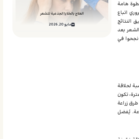
طوة هامة
ري اتباع
العلاج بالخلايا الجذعية للشعر
 النتائج
مايو 20, 2026
لشعر بعد
 نجحوا في
بة لحلاقة
 هذه الفترة، تكون
شعر FUE، والتي تعتبر من أفضل طرق زراعة
ة. يُفضل