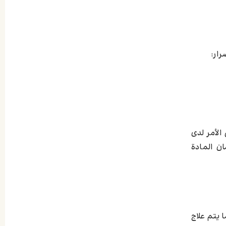
رار:
لأمر لدى
ن المادة
 يتم علاج