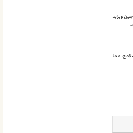
اجين ويزيد
.
لامح، مما