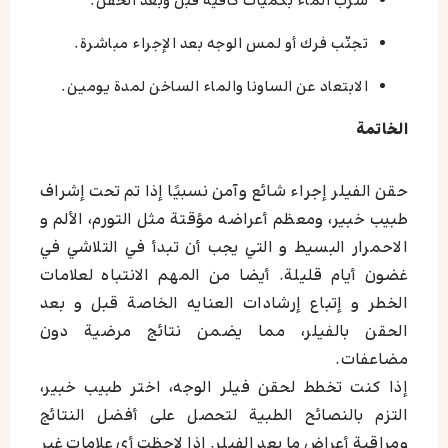
شرب الماء بكميات كافية قبل وبعد الحقن.
تجنّب فرك أو لمس الوجه بعد الإجراء مباشرة.
الابتعاد عن الساونا والماء الساخن لمدة يومين.
الخاتمة
حقن الفيلر إجراء شائع وآمن نسبيًا إذا تم تحت إشراف
طبيب خبير، ومعظم أعراضه مؤقتة مثل التورم، الألم و
الاحمرار البسيط و التي يجب أن تبدأ في التلاشي في
غضون أيام قليلة. أيضا من المهم الانتباه لعلامات
الخطر و إتباع إرشادات العنايه الخاصة قبل و بعد
الحقن بالفيلر، مما يضمن نتائج مرضية دون
مضاعفات.
إذا كنت تخطط لحقن فيلر الوجه، اختر طبيب خبير،
التزم بالنصائح الطبية لتحصل على أفضل النتائج
ومراقبة أعراض ما بعد الفيلر. إذا لاحظت أي علامات غير