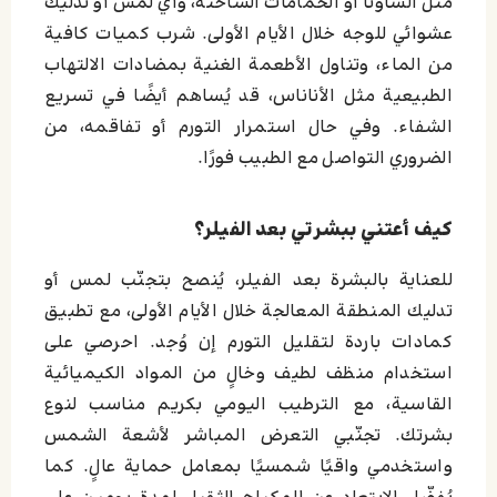
مثل الساونا أو الحمامات الساخنة، وأي لمس أو تدليك
عشوائي للوجه خلال الأيام الأولى. شرب كميات كافية
من الماء، وتناول الأطعمة الغنية بمضادات الالتهاب
الطبيعية مثل الأناناس، قد يُساهم أيضًا في تسريع
الشفاء. وفي حال استمرار التورم أو تفاقمه، من
الضروري التواصل مع الطبيب فورًا.
كيف أعتني ببشرتي بعد الفيلر؟
للعناية بالبشرة بعد الفيلر، يُنصح بتجنّب لمس أو
تدليك المنطقة المعالجة خلال الأيام الأولى، مع تطبيق
كمادات باردة لتقليل التورم إن وُجد. احرصي على
استخدام منظف لطيف وخالٍ من المواد الكيميائية
القاسية، مع الترطيب اليومي بكريم مناسب لنوع
بشرتك. تجنّبي التعرض المباشر لأشعة الشمس
واستخدمي واقيًا شمسيًا بمعامل حماية عالٍ. كما