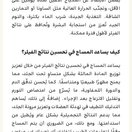
يُفضّل الابتعاد عن المكياج الثقيل لمدة يومين على
الأقل، وتجنّب الحرارة العالية مثل الساونا أو التمارين
الشاقة. التغذية الجيدة، شرب الماء بكثرة، والنوم
الجيد تُعزز من استجابة البشرة وتُحافظ على نتائج
الفيلر لأطول فترة ممكنة.
كيف يساعد المساج في تحسين نتائج الفيلر؟
يساعد المساج في تحسين نتائج الفيلر من خلال تعزيز
توزيع المادة المالئة بشكل متساوٍ تحت الجلد، مما
يمنح مظهرًا طبيعيًا ومتناسقًا. كما يُحسن تدفّق الدم
والدورة اللمفاوية، ما يُسرّع من امتصاص التورم
وتقليل الانزعاج بعد الإجراء. إضافةً إلى ذلك، يُساهم
التدليك اللطيف في تهدئة العضلات وتعزيز مرونة الجلد،
مما يدعم النتائج التجميلية بشكل عام ويُطيل من
استدامتها. ومع ذلك، من الضروري أن يتم المساج
وفقًا لتعليمات الطبيب لتفادي أي تحريك غير مرغوب