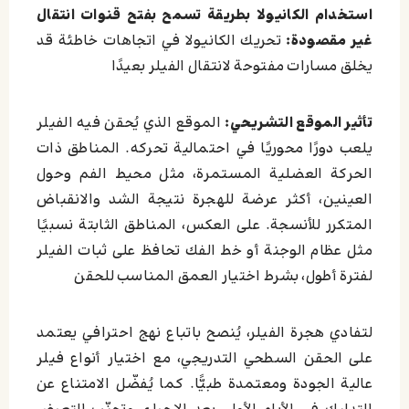
استخدام الكانيولا بطريقة تسمح بفتح قنوات انتقال
غير مقصودة:
تحريك الكانيولا في اتجاهات خاطئة قد
يخلق مسارات مفتوحة لانتقال الفيلر بعيدًا
تأثير الموقع التشريحي:
الموقع الذي يُحقن فيه الفيلر
يلعب دورًا محوريًا في احتمالية تحركه. المناطق ذات
الحركة العضلية المستمرة، مثل محيط الفم وحول
العينين، أكثر عرضة للهجرة نتيجة الشد والانقباض
المتكرر للأنسجة. على العكس، المناطق الثابتة نسبيًا
مثل عظام الوجنة أو خط الفك تحافظ على ثبات الفيلر
لفترة أطول، بشرط اختيار العمق المناسب للحقن
لتفادي هجرة الفيلر، يُنصح باتباع نهج احترافي يعتمد
على الحقن السطحي التدريجي، مع اختيار أنواع فيلر
عالية الجودة ومعتمدة طبيًّا. كما يُفضّل الامتناع عن