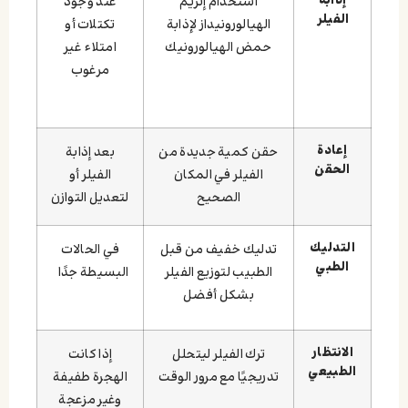
إذابة
استخدام إنزيم
عند وجود
الفيلر
الهيالورونيداز لإذابة
تكتلات أو
حمض الهيالورونيك
امتلاء غير
مرغوب
إعادة
حقن كمية جديدة من
بعد إذابة
الحقن
الفيلر في المكان
الفيلر أو
الصحيح
لتعديل التوازن
التدليك
تدليك خفيف من قبل
في الحالات
الطبي
الطبيب لتوزيع الفيلر
البسيطة جدًا
بشكل أفضل
الانتظار
ترك الفيلر ليتحلل
إذا كانت
الطبيعي
تدريجيًا مع مرور الوقت
الهجرة طفيفة
وغير مزعجة