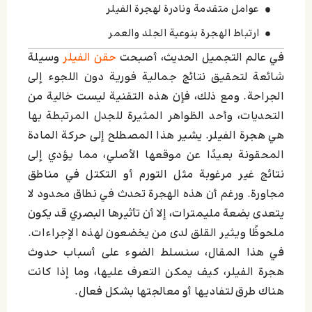
عوامل متقدمة ونادرة لهجرة الفيلر
ارتباط الهجرة بنوعية الجلد والعمر
في عالم التجميل الحديث، أصبحت
حقن الفيلر
وسيلة
الآلية العلمية لهجرة الفيلر
شائعة لتحقيق نتائج جمالية فورية دون اللجوء إلى
تحذيرات متعلقة بحقن الفيلر قرب الأوعية
الجراحة. ومع ذلك، فإن هذه التقنية ليست خالية من
الدموية الكبيرة
التحديات، وأحد الظواهر المثيرة للجدل المرتبطة بها
هل نوع الفيلر يؤثر على احتمالية الهجرة
هي هجرة الفيلر. يشير هذا المصطلح إلى حركة المادة
الفرق بين الفيلر الطبيعي والمهاجر
المحقونة بعيدًا عن موقعها الأصلي، مما يؤدي إلى
طرق تصحيح هجرة الفيلر: من الإذابة إلى إعادة
نتائج غير مرغوبة مثل التورم أو التكتل في مناطق
الحقن
مجاورة. ورغم أن هذه الهجرة تحدث في نطاق محدود لا
يتعدى بضعة مليمترات، إلا أن تأثيرها البصري قد يكون
البروتوكولات العلاجية المفصلة لهجرة الفيلر
ملحوظًا ويثير القلق لدى من يخضعون لهذه الإجراءات.
نصائح أطباء الجلد لتجنب هجرة الفيلر
في هذا المقال، سنسلط الضوء على أسباب حدوث
اترك تعليقاً إلغاء الرد
هجرة الفيلر، كيف يمكن التعرف عليها، وما إذا كانت
هناك طرق لتفاديها أو معالجتها بشكل فعال.