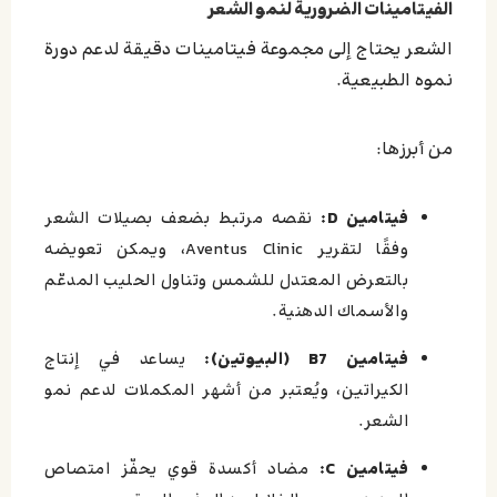
الفيتامينات الضرورية لنمو الشعر
الشعر يحتاج إلى مجموعة فيتامينات دقيقة لدعم دورة
نموه الطبيعية.
من أبرزها:
فيتامين D:
نقصه مرتبط بضعف بصيلات الشعر
وفقًا لتقرير Aventus Clinic، ويمكن تعويضه
بالتعرض المعتدل للشمس وتناول الحليب المدعّم
والأسماك الدهنية.
فيتامين B7 (البيوتين):
يساعد في إنتاج
الكيراتين، ويُعتبر من أشهر المكملات لدعم نمو
الشعر.
فيتامين C:
مضاد أكسدة قوي يحفّز امتصاص