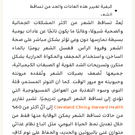
كيفية تغيير هذه العادات والحد من تساقط
الشعر
يُعدّ تساقط الشعر من أكثر المشكلات الجمالية
اترك تعليقاً إلغاء الرد
والصحية شيوعًا، وغالبًا ما يكون ناتجًا عن عادات يومية
بسيطة نمارسها دون وعي تؤثر بشكل مباشر على صحة
الشعر وفروة الرأس. فغسل الشعر يوميًا بالماء
الساخن، واستخدام المجفف والمكواة الحرارية بشكل
متكرر، وتسريحات الشد القوية أو الصبغات الكيميائية،
جميعها تُضعف بصيلات الشعر وتُفقده مرونته
وحيويته مع مرور الوقت. كما أن التوتر المستمر، قلة
النوم، وسوء التغذية من العوامل الفسيولوجية التي
تؤدي إلى تساقط الشعر اليومي تدريجيًا. تشير تقارير
Harvard Health وCleveland Clinic
إلى أنّ أكثر من 60%
من حالات تساقط الشعر يمكن الوقاية منها فقط من
خلال تعديل نمط الحياة اليومي، مثل اتباع نظام غذائي
متوازن غني بالبروتين والحديد، والحفاظ على نوم كافٍ،