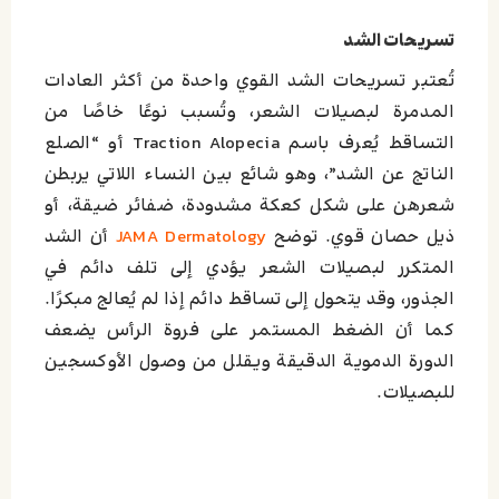
تسريحات الشد
تُعتبر تسريحات الشد القوي واحدة من أكثر العادات
المدمرة لبصيلات الشعر، وتُسبب نوعًا خاصًا من
التساقط يُعرف باسم Traction Alopecia أو “الصلع
الناتج عن الشد”، وهو شائع بين النساء اللاتي يربطن
شعرهن على شكل كعكة مشدودة، ضفائر ضيقة، أو
ذيل حصان قوي. توضح
JAMA Dermatology
أن الشد
المتكرر لبصيلات الشعر يؤدي إلى تلف دائم في
الجذور،
وقد يتحول إلى تساقط دائم إذا لم يُعالج مبكرًا.
كما أن الضغط المستمر على فروة الرأس يضعف
الدورة الدموية الدقيقة ويقلل من وصول الأوكسجين
للبصيلات.