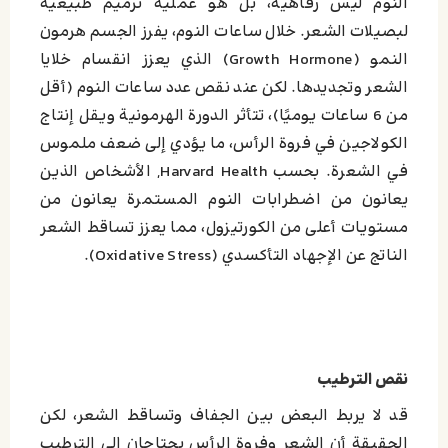
النوم ليس رفاهية، بل هو عملية ترميم طبيعية
لبصيلات الشعر. خلال ساعات النوم، يفرز الجسم هرمون
النمو (Growth Hormone) الذي يعزز انقسام خلايا
الشعر وتجديدها. لكن عند نقص عدد ساعات النوم (أقل
من 6 ساعات يوميًا)،
تتأثر الدورة الهرمونية ويقل إنتاج
الكولاجين في فروة الرأس، ما يؤدي إلى ضعف ملموس
في الشعرة. بحسب Harvard Health, الأشخاص الذين
يعانون من اضطرابات النوم المستمرة يعانون من
مستويات أعلى من الكورتيزول، مما يعزز تساقط الشعر
الناتج عن الإجهاد التأكسدي (Oxidative Stress).
نقص الترطيب
قد لا يربط البعض بين الجفاف وتساقط الشعر، لكن
الحقيقة أن الشعر وفروة الرأس يحتاجان إلى الترطيب