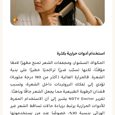
استخدام أدوات حرارية بكثرة
المكواة، السشوار، ومجففات الشعر تمنح مظهرًا لامعًا
مؤقتًا، لكنها تسبّب ضررًا تراكميًا خطيرًا على بنية
الشعرة. فالحرارة العالية (أكثر من 180 درجة مئوية)
تؤدي إلى تفكك البروتينات داخل الشعرة، وتسبب
فقدان الرطوبة الطبيعية مما يجعل الشعر جافًا وباهتًا.
تقرير NDTV Doctor يشير إلى أن الاستخدام المفرط
للأدوات الحرارية يرتبط بزيادة حالات تساقط الشعر غير
الوراثي بنسبة 30%، خصوصًا عند من يستخدمونها