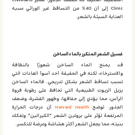
التصفيف العنيف قد تضعف الجذور. تشير Cleveland
Clinic إلى أن 40٪ من التساقط غير الوراثي سببه
العناية السيئة بالشعر.
غسيل الشعر المتكرر بالماء الساخن
قد يمنح الماء الساخن شعورًا بالنظافة
والاسترخاء،
لكنه في الحقيقة أحد أسوأ العادات التي
تسبب تساقط الشعر بشكل تدريجي. فالماء الساخن
يزيل الزيوت الطبيعية التي تحافظ على رطوبة فروة
الرأس،
مما يؤدي إلى جفافها، وظهور القشرة، وضعف
الجذور. توضح
Harvard Health
أن درجات الحرارة
المرتفعة تؤثر على بروتين الشعر “الكيراتين” وتفكك
بنيته، مما يجعل الشعر أكثر هشاشة وعرضة للتكسر.