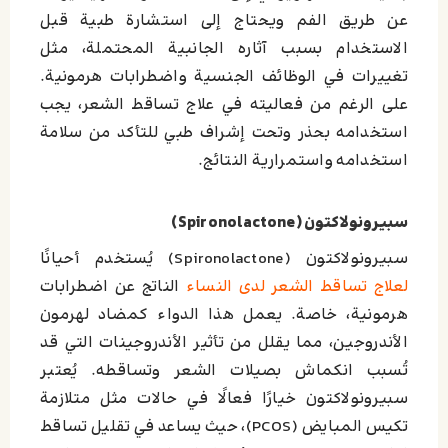
عن طريق الفم ويحتاج إلى استشارة طبية قبل
الاستخدام بسبب آثاره الجانبية المحتملة، مثل
تغييرات في الوظائف الجنسية واضطرابات هرمونية.
على الرغم من فعاليته في علاج تساقط الشعر، يجب
استخدامه بحذر وتحت إشراف طبي للتأكد من سلامة
استخدامه واستمرارية النتائج.
سبيرونولاكتون (Spironolactone)
سبيرونولاكتون (Spironolactone) يُستخدم أحيانًا
لعلاج تساقط الشعر لدى النساء
الناتج عن اضطرابات
هرمونية، خاصة. يعمل هذا الدواء كمضاد لهرمون
الأندروجين، مما يقلل من تأثير الأندروجينات التي قد
تُسبب انكماش بصيلات الشعر وتساقطه. يُعتبر
سبيرونولاكتون خيارًا فعالًا في حالات مثل متلازمة
تكيس المبايض (PCOS)، حيث يساعد في تقليل تساقط