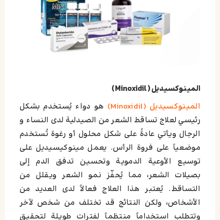
المينوكسيديل (Minoxidil)
المينوكسيديل (Minoxidil)
هو دواء يُستخدم بشكل
رئيسي لعلاج تساقط الشعر من الصيدلية لدى النساء و
الرجال ويأتي عادةً على شكل محلول أو رغوة تُستخدم
موضعياً على فروة الرأس. يعمل مينوكيسيديل على
توسيع الأوعية الدموية وتحسين تدفق الدم إلى
بصيلات الشعر، مما يُحفّز نمو الشعر ويقلل من
التساقط. يُعتبر هذا العلاج فعالاً لدى العديد من
الأشخاص، ولكن النتائج قد تختلف من شخص لآخر
وتتطلب استخداماً منتظماً لفترات طويلة لتحقيق