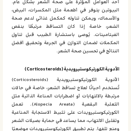
أحد العوامل المؤثرة على صحة الشعر بشكل عام.
البيوتين يتوفر في أطعمة مثل المكسرات، البيض،
والأسماك، ويمكن تناوله كمكمل غذائي لدعم صحة
الشعر، خاصة إذا كان التساقط مرتبطًا بنقص
الفيتامينات. يُوصى باستشارة الطبيب قبل تناول
المكملات لضمان التوازن في الجرعة وتحقيق أفضل
النتائج في تحسين صحة الشعر.
الأدوية الكورتيكوستيرويدية (Corticosteroids)
الأدوية الكورتيكوستيرويدية (Corticosteroids)
تُستخدم أحيانًا لعلاج تساقط الشعر، خاصة في حالات
مرتبطة بالالتهابات أو اضطرابات المناعة الذاتية مثل
الثعلبة البقعية (Alopecia Areata). تعمل
الكورتيكوستيرويدات على تثبيط الاستجابة المناعية
وتقليل الالتهاب، مما يساعد في حماية بصيلات الشعر
ومنع تلفها. يتم تطبيق الكورتيكوستيرويدات موضعيًا