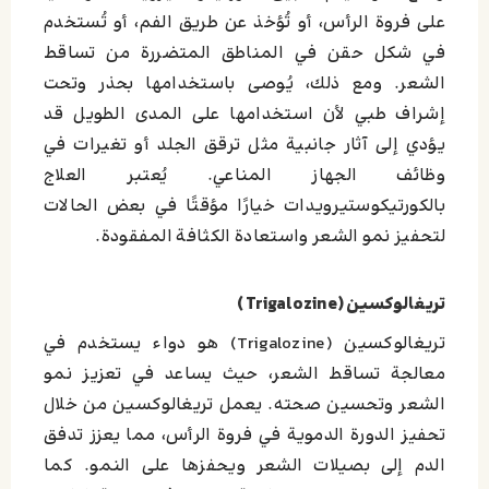
على فروة الرأس، أو تُؤخذ عن طريق الفم، أو تُستخدم
في شكل حقن في المناطق المتضررة من تساقط
الشعر. ومع ذلك، يُوصى باستخدامها بحذر وتحت
إشراف طبي لأن استخدامها على المدى الطويل قد
يؤدي إلى آثار جانبية مثل ترقق الجلد أو تغيرات في
وظائف الجهاز المناعي. يُعتبر العلاج
بالكورتيكوستيرويدات خيارًا مؤقتًا في بعض الحالات
لتحفيز نمو الشعر واستعادة الكثافة المفقودة.
تريغالوكسين (Trigalozine)
تريغالوكسين (Trigalozine) هو دواء يستخدم في
معالجة تساقط الشعر، حيث يساعد في تعزيز نمو
الشعر وتحسين صحته. يعمل تريغالوكسين من خلال
تحفيز الدورة الدموية في فروة الرأس، مما يعزز تدفق
الدم إلى بصيلات الشعر ويحفزها على النمو. كما