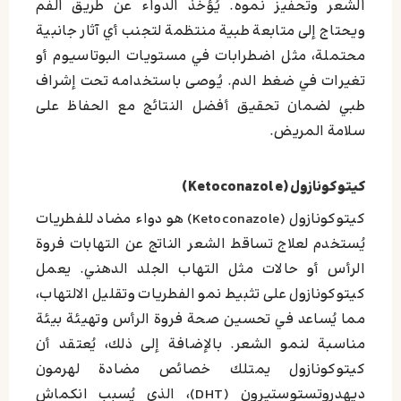
الشعر وتحفيز نموه. يُؤخذ الدواء عن طريق الفم
ويحتاج إلى متابعة طبية منتظمة لتجنب أي آثار جانبية
محتملة، مثل اضطرابات في مستويات البوتاسيوم أو
تغيرات في ضغط الدم. يُوصى باستخدامه تحت إشراف
طبي لضمان تحقيق أفضل النتائج مع الحفاظ على
سلامة المريض.
كيتوكونازول (Ketoconazole)
كيتوكونازول (Ketoconazole) هو دواء مضاد للفطريات
يُستخدم لعلاج تساقط الشعر الناتج عن التهابات فروة
الرأس أو حالات مثل التهاب الجلد الدهني. يعمل
كيتوكونازول على تثبيط نمو الفطريات وتقليل الالتهاب،
مما يُساعد في تحسين صحة فروة الرأس وتهيئة بيئة
مناسبة لنمو الشعر. بالإضافة إلى ذلك، يُعتقد أن
كيتوكونازول يمتلك خصائص مضادة لهرمون
ديهدروتستوستيرون (DHT)، الذي يُسبب انكماش