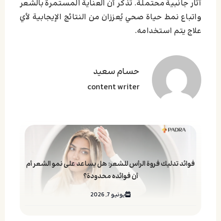
آثار جانبية محتملة. تذكّر أن العناية المستمرة بالشعر
واتباع نمط حياة صحي يُعززان من النتائج الإيجابية لأي
علاج يتم استخدامه.
حسام سعید
content writer
فوائد تدليك فروة الرأس للشعر: هل يساعد على نمو الشعر أم
أن فوائده محدودة؟
يونيو 7, 2026