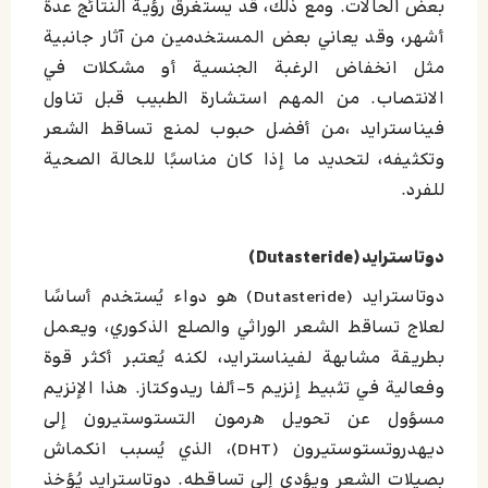
بعض الحالات. ومع ذلك، قد يستغرق رؤية النتائج عدة
أشهر، وقد يعاني بعض المستخدمين من آثار جانبية
مثل انخفاض الرغبة الجنسية أو مشكلات في
الانتصاب. من المهم استشارة الطبيب قبل تناول
فيناسترايد ،من أفضل حبوب لمنع تساقط الشعر
وتكثيفه، لتحديد ما إذا كان مناسبًا للحالة الصحية
للفرد.
دوتاسترايد (Dutasteride)
دوتاسترايد (Dutasteride) هو دواء يُستخدم أساسًا
لعلاج تساقط الشعر الوراثي والصلع الذكوري، ويعمل
بطريقة مشابهة لفيناسترايد، لكنه يُعتبر أكثر قوة
وفعالية في تثبيط إنزيم 5-ألفا ريدوكتاز. هذا الإنزيم
مسؤول عن تحويل هرمون التستوستيرون إلى
ديهدروتستوستيرون (DHT)، الذي يُسبب انكماش
بصيلات الشعر ويؤدي إلى تساقطه. دوتاسترايد يُؤخذ