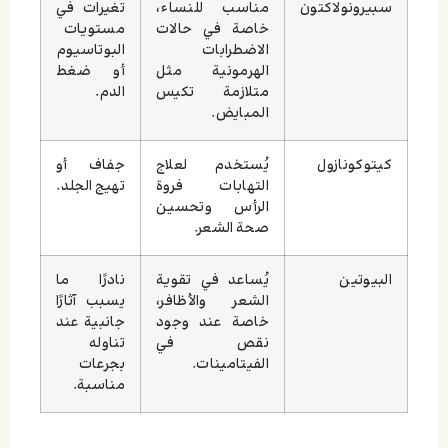
سبيرونولاكتون
مناسب للنساء،
تغيرات في
خاصة في حالات
مستويات
الاضطرابات
البوتاسيوم
الهرمونية مثل
أو ضغط
متلازمة تكيس
الدم.
المبايض.
كيتوكونازول
يُستخدم لعلاج
جفاف أو
التهابات فروة
تهيج الجلد.
الرأس وتحسين
صحة الشعر.
البيوتين
يُساعد في تقوية
نادرًا ما
الشعر والأظافر،
يسبب آثارًا
خاصة عند وجود
جانبية عند
نقص في
تناوله
الفيتامينات.
بجرعات
مناسبة.