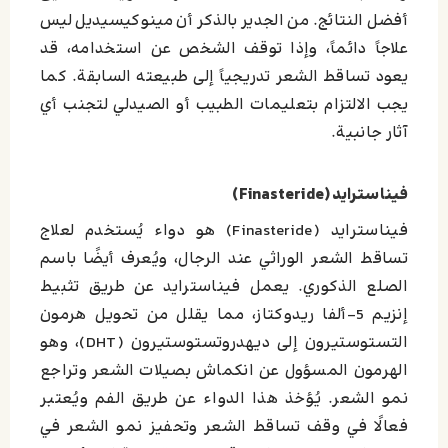
أفضل النتائج. من الجدير بالذكر أن مينوكيسيديل ليس
علاجاً دائماً، وإذا توقف الشخص عن استخدامه، قد
يعود تساقط الشعر تدريجياً إلى طبيعته السابقة. كما
يجب الالتزام بتعليمات الطبيب أو الصيدلي لتجنب أي
آثار جانبية.
فيناسترايد (Finasteride)
فيناسترايد (Finasteride) هو دواء يُستخدم لعلاج
تساقط الشعر الوراثي عند الرجال، ويُعرف أيضًا باسم
الصلع الذكوري. يعمل فيناسترايد عن طريق تثبيط
إنزيم 5-ألفا ريدوكتاز، مما يقلل من تحويل هرمون
التستوستيرون إلى ديهدروتستوستيرون (DHT)، وهو
الهرمون المسؤول عن انكماش بصيلات الشعر وتراجع
نمو الشعر. يُؤخذ هذا الدواء عن طريق الفم ويُعتبر
فعالًا في وقف تساقط الشعر وتحفيز نمو الشعر في