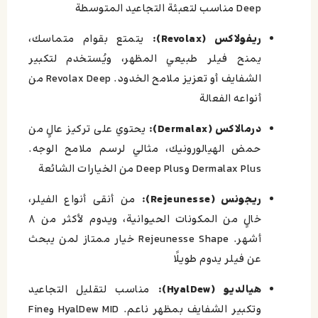
Deep مناسب لتعبئة التجاعيد المتوسطة
ريفولاكس (Revolax):
يتمتع بقوام متماسك،
يمنح فيلر طبيعي المظهر، ويُستخدم لتكبير
الشفايف أو تعزيز ملامح الخدود. Revolax Deep من
أنواعه الفعالة
درمالاكس (Dermalax):
يحتوي على تركيز عالٍ من
حمض الهيالورونيك، مثالي لرسم ملامح الوجه.
Dermalax Plus وDeep Plus من الخيارات الشائعة
ريجونس (Rejeunesse):
من أنقى أنواع الفيلر،
خالٍ من المكونات الحيوانية، ويدوم لأكثر من ٨
أشهر. Rejeunesse Shape خيار ممتاز لمن يبحث
عن فيلر يدوم طويلًا
هيالديو (HyalDew):
مناسب لتقليل التجاعيد
وتكبير الشفايف بمظهر ناعم. HyalDew MID وFine