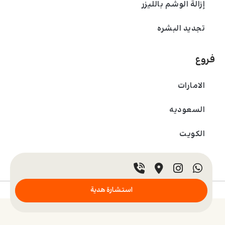
إزالة الوشم بالليزر
تجديد البشره
فروع
الامارات
السعودیه
الکویت
قطر
© 2024 عيادة بادرا. جميع الحقوق محفوظة.
استشارة هدية