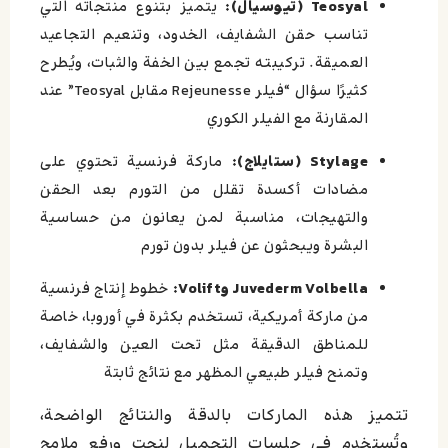
Teosyal (تيوسيال):
يتميز بتنوع منتجاته التي
تناسب حقن الشفايف، الخدود، وتنعيم التجاعيد
العميقة. تركيبته تجمع بين الخفة والثبات، ويُطرح
كثيرًا سؤال “فيلر Rejeunesse مقابل Teosyal” عند
المقارنة مع الفيلر الكوري
Stylage (ستايلاج):
ماركة فرنسية تحتوي على
مضادات أكسدة تقلل من التورم بعد الحقن
والتهيجات، مناسبة لمن يعانون من حساسية
البشرة ويبحثون عن فيلر بدون تورم
Juvederm Volbella وVolift:
خطوط إنتاج فرنسية
من ماركة أمريكية، تستخدم بكثرة في أوروبا، خاصة
للمناطق الدقيقة مثل تحت العين والشفايف،
وتمنح فيلر طبيعي المظهر مع نتائج ثابتة
تتميز هذه الماركات بالدقة والنتائج الواضحة،
وتُستخدم في جلسات التجميل لنحت ورفع ملامح