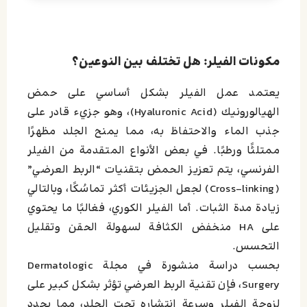
مكونات الفيلر: هل تختلف بين النوعين؟
يعتمد عمل الفيلر بشكل أساسي على حمض
الهيالورونيك (Hyaluronic Acid)، وهو جزيء قادر على
جذب الماء والاحتفاظ به، مما يمنح الجلد مظهرًا
ممتلئًا ورطبًا. في بعض الأنواع المتقدمة من الفيلر
الفرنسي، يتم تعزيز الحمض بتقنيات “الربط العرضي”
(Cross-linking) لجعل الجزيئات أكثر تماسُكًا، وبالتالي
زيادة مدة الثبات. أما الفيلر الكوري، فغالبًا ما يحتوي
على HA منخفض الكثافة لسهولة الحقن وتقليل
التحسس.
بحسب دراسة منشورة في مجلة Dermatologic
Surgery، فإن تقنية الربط العرضي تؤثر بشكل كبير على
لزوجة الفيلر وسرعة انتشاره تحت الجلد، مما يحدد