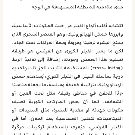
مدى ملاءمته للمنطقة المستهدفة في الوجه.
تتشابه أغلب أنواع الفيلر من حيث المكونات الأساسية،
وأبرزها حمض الهيالورونيك، وهو العنصر السحري الذي
يمنح البشرة ترطيبًا ومرونة ويملأ الفراغات تحت الجلد.
لكن ما يميز الفيلر الكوري عن الفرنسي هو طريقة
تصنيع هذا الحمض وجودته، إضافة إلى تقنية الربط
(cross-linking) المستخدمة لتثبيت الجزيئات وتحديد
درجة تماسك الفيلر. في الفيلر الكوري، يُستخدم حمض
الهيالورونيك بتركيبة خفيفة وسلسة، ما يجعله مناسبًا
جدًا للحقن في مناطق رقيقة مثل تحت العين أو
الشفايف. كما أن بعض الماركات الكورية تضيف
مكونات مهدئة أو مغذية للبشرة، مثل الببتيدات أو
الفيتامينات، لتقليل الحساسية بعد الحقن. أما في
الفيلر الفرنسي، فيُعرف باستخدام تركيبات مركّزة