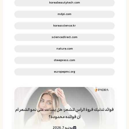
koreabeautytech.com
mdpi.com
koreascience.kr
sciencedirect.com
nature.com
dovepress.com
europepmc.org
فوائد تدليك فروة الرأس للشعر: هل يساعد على نمو الشعر أم
أن فوائده محدودة؟
يونيو 7, 2026