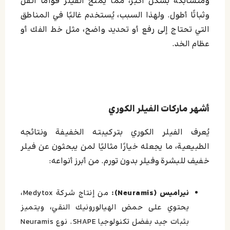
ومتشابكة بشكل أكبر، مما يمنح الفيلر قوامًا أثقل
وثباتًا أطول. ولهذا السبب، يُستخدم غالبًا في المناطق
التي تحتاج إلى رفع أو تحديد واضح، مثل خط الفك أو
عظام الخد.
أشهر ماركات الفيلر الكوري
يُعرف الفيلر الكوري بتركيبته الخفيفة ونتائجه
الطبيعية، ما يجعله خيارًا مثاليًا لمن يبحثون عن فيلر
خفيف للبشرة وفيلر بدون تورم. من أبرز أنواعه:
نيراميس (Neuramis):
من إنتاج شركة Medytox،
يحتوي على حمض الهيالورونيك النقي، ويتميز
بثبات جيد بفضل تكنولوجيا SHAPE. نوع Neuramis