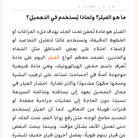
اترك تعليقاً إلغاء الرد
ما هو الفيلر؟ ولماذا يُستخدم في التجميل؟
الفيلر هو مادة تُحقن تحت الجلد بهدف ملء الفراغات أو
الخطوط الدقيقة، وتستخدم غالبًا لتقليل التجاعيد أو
لإضفاء امتلاء على بعض المناطق مثل الشفاه
والخدين. تعتمد معظم أنواع
الفيلر
اليوم على مادة
تُعرف باسم حمض الهيالورونيك، وهي مادة طبيعية
موجودة أصلًا في أجسامنا، تساعد على ترطيب البشرة
ومنحها مظهرًا مشدودًا وأكثر نضارة. انتشار الفيلر في
مجال التجميل يعود إلى بساطته ونتائجه السريعة
نسبيًا، دون الحاجة إلى عمليات جراحية معقدة أو
فترات طويلة من التعافي. كما أن الفيلر يُستخدم
لتحديد ملامح الوجه، مثل رفع زوايا الفم، نحت الفك، أو
حتى تعديل الأنف بشكل مؤقت. وبينما يبحث البعض
عن فيلر يدوم طويلًا، يفضل آخرون فيلر خفيف للبشرة