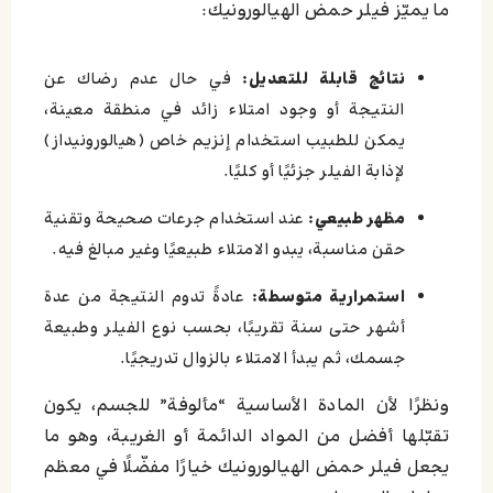
ما يميّز فيلر حمض الهيالورونيك:
نتائج قابلة للتعديل:
في حال عدم رضاك عن
النتيجة أو وجود امتلاء زائد في منطقة معينة،
يمكن للطبيب استخدام إنزيم خاص (هيالورونيداز)
لإذابة الفيلر جزئيًا أو كليًا.
مظهر طبيعي:
عند استخدام جرعات صحيحة وتقنية
حقن مناسبة، يبدو الامتلاء طبيعيًا وغير مبالغ فيه.
استمرارية متوسطة:
عادةً تدوم النتيجة من عدة
أشهر حتى سنة تقريبًا، بحسب نوع الفيلر وطبيعة
جسمك، ثم يبدأ الامتلاء بالزوال تدريجيًا.
ونظرًا لأن المادة الأساسية “مألوفة” للجسم، يكون
تقبّلها أفضل من المواد الدائمة أو الغريبة، وهو ما
يجعل فيلر حمض الهيالورونيك خيارًا مفضّلًا في معظم