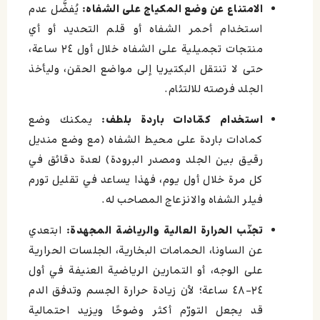
الامتناع عن وضع المكياج على الشفاه:
يُفضَّل عدم
استخدام أحمر الشفاه أو قلم التحديد أو أي
منتجات تجميلية على الشفاه خلال أول ٢٤ ساعة،
حتى لا تنتقل البكتيريا إلى مواضع الحقن، وليأخذ
الجلد فرصته للالتئام.
استخدام كمّادات باردة بلطف:
يمكنك وضع
كمادات باردة على محيط الشفاه (مع وضع منديل
رقيق بين الجلد ومصدر البرودة) لعدة دقائق في
كل مرة خلال أول يوم، فهذا يساعد في تقليل تورم
فيلر الشفاه والانزعاج المصاحب له.
تجنّب الحرارة العالية والرياضة المجهدة:
ابتعدي
عن الساونا، الحمامات البخارية، الجلسات الحرارية
على الوجه، أو التمارين الرياضية العنيفة في أول
٢٤–٤٨ ساعة؛ لأن زيادة حرارة الجسم وتدفق الدم
قد يجعل التورّم أكثر وضوحًا ويزيد احتمالية