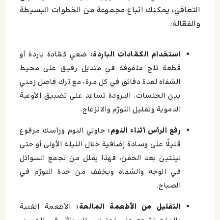
التعافي، يمكنك اتباع مجموعة من الخطوات البسيطة
والفعّالة:
استخدام الكمّادات الباردة:
ضعي كمّادة باردة أو
قطعة ثلج ملفوفة في منديل رقيق على محيط
الشفاه لعدة دقائق في كل مرة، مع ترك فاصل زمني
بين الجلسات. البرودة تساعد على تضييق الأوعية
الدموية وتقليل التورّم والانزعاج.
رفع الرأس أثناء النوم:
حاولي النوم ورأسك مرفوع
قليلًا على وسادة إضافية خلال الليلة الأولى أو حتى
ليلتين بعد الحقن، فهذا يقلل من تجمع السوائل
في الوجه والشفاه ويخفف من حدة التورّم في
الصباح.
التقليل من الأطعمة المالحة:
الأطعمة الغنية