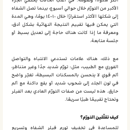
أكثر هدوءًا ونعومة. في أغلب الحالات يختفي الجزء
الأكبر من التورّم خلال حوالي أسبوع، بينما تصل الشفاه
إلى شكلها الأكثر استقرارًا خلال ١٠–١٤ يومًا، وهي المدة
التي يمكن فيها تقييم النتيجة النهائية بشكل أدق،
ومعرفة ما إذا كانت هناك حاجة إلى تعديل بسيط أو
جلسة متابعة.
مع ذلك، هناك علامات تستدعي الانتباه والتواصل
الفوري مع الطبيب، مثل: تورّم شديد جدًا وغير متناظر،
ألم قوي لا يتحسن بالمسكنات البسيطة، تغيّر واضح
في لون الجلد إلى شحوب شديد أو بقع داكنة مع ألم
حارق. هذه ليست من صفات التورّم العادي بعد الفيلر
وتحتاج تقييمًا طبيًا سريعًا.
كيف تقلّلين التورّم؟
للمساعدة في تخفيف تورم فيلر الشفاه وتسريع