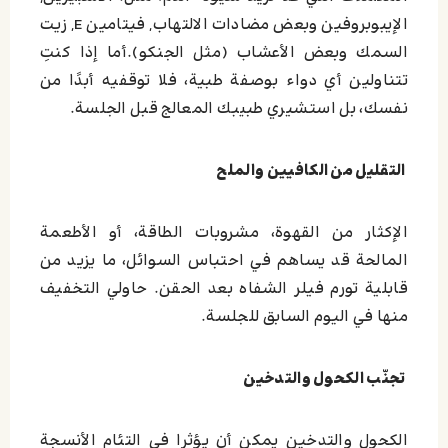
الإيبوبروفين وبعض مضادات الالتهاب, فيتامين E, زيت
السمك وبعض الأعشاب (مثل الجنكو).أما إذا كنتِ
تتناولين أي دواء بوصفة طبية، فلا توقفيه أبدًا من
نفسك، بل استشيري طبيبك المعالج قبل الجلسة.
التقليل من الكافيين والملح
الإكثار من القهوة، مشروبات الطاقة، أو الأطعمة
المالحة قد يساهم في احتباس السوائل، ما يزيد من
قابلية تورم فيلر الشفاه بعد الحقن. حاولي التخفيف
منها في اليوم السابق للجلسة.
تجنّب الكحول والتدخين
الكحول والتدخين يمكن أن يؤثرا في التئام الأنسجة