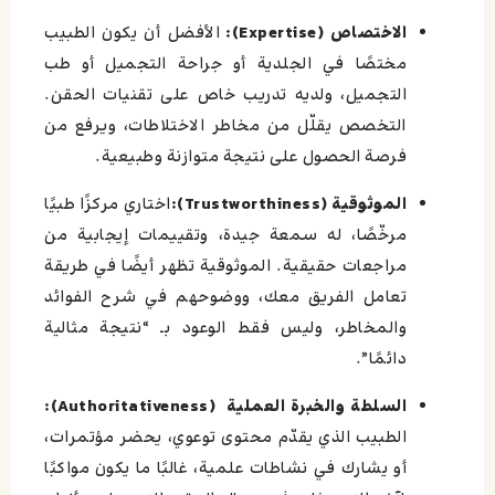
الاختصاص (Expertise):
الأفضل أن يكون الطبيب
مختصًا في الجلدية أو جراحة التجميل أو طب
التجميل، ولديه تدريب خاص على تقنيات الحقن.
التخصص يقلّل من مخاطر الاختلاطات، ويرفع من
فرصة الحصول على نتيجة متوازنة وطبيعية.
الموثوقية (Trustworthiness):
اختاري مركزًا طبيًا
مرخّصًا، له سمعة جيدة، وتقييمات إيجابية من
مراجعات حقيقية. الموثوقية تظهر أيضًا في طريقة
تعامل الفريق معك، ووضوحهم في شرح الفوائد
والمخاطر، وليس فقط الوعود بـ “نتيجة مثالية
دائمًا”.
السلطة والخبرة العملية (Authoritativeness):
الطبيب الذي يقدّم محتوى توعوي، يحضر مؤتمرات،
أو يشارك في نشاطات علمية، غالبًا ما يكون مواكبًا