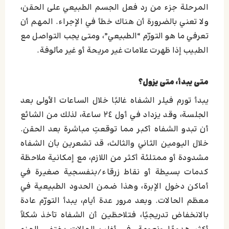
المرحلة جزء من رد فعل الجسم الطبيعي على الحقن،
ولا تعني بالضرورة أن هناك خطأ في الإجراء. المهم أن
تعرفي ما هو التورّم “الطبيعي”، ومتى يجب التواصل مع
الطبيب إذا ظهرت علامات غير مريحة أو غير مألوفة.
متى يبدأ، متى يزول؟
يبدأ تورم فيلر الشفاه غالبًا خلال الساعات الأولى بعد
الجلسة، وقد يزداد في أول ٢٤ ساعة، لذلك من الشائع
أن تبدو الشفاه أكبر مما توقعتِ مباشرة بعد الحقن.
خلال اليومين الثاني والثالث، قد تشعرين بأن الشفاه
مشدودة أو ممتلئة أكثر من اللازم، مع إمكانية ملاحظة
كدمات بسيطة أو نقاط زرقاء/بنفسجية صغيرة في
أماكن دخول الإبرة، وهذا ضمن الحدود الطبيعية في
معظم الحالات. وبعد مرور عدة أيام، يبدأ التورّم عادة
بالانخفاض تدريجيًا، فتلاحظين أن الشفاه تأخذ شكلاً