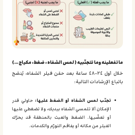
ما تفعلينه وما تتجنّبيه (لمس الشفاه، ضغط، مكياج…)
خلال أول ٢٤–٤٨ ساعة بعد حقن فيلر الشفاه، يُنصَح
باتباع الإرشادات التالية:
تجنّب لمس الشفاه أو الضغط عليها:
حاولي قدر
الإمكان ألا تلمسي الشفاه بيديك، ولا تضغطي عليها
أو تعضّيها. الضغط والعبث بالمنطقة قد يحرّك
الفيلر من مكانه أو يفاقم التورّم والكدمات.