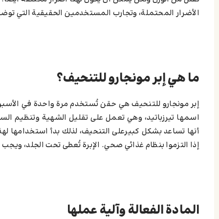
الأضرار المحتملة، وتجارب المستخدمين الحقيقية التي توضح
استعدادات ما قبل بدء العلاج بإبر مونجارو للتنحيف
متى تبدأ النتائج بالظهور
الآثار الجانبية لإبر مونجارو
الأعراض الشائعة (غثيان، إسهال…)
ما هي إبر مونجارو للتنحيف؟
التحذيرات والموانع
سعر وتوافر إبر مونجارو في الدول العربية
إبر مونجارو للتنحيف هي حقن تُستخدم مرة واحدة في الأسب
التأمين الصحي والتوافر
اسمها تيرزباتيد، وهي تعمل على تقليل الشهية وتنظيم السكر
تجارب حقيقية مع إبر مونجارو للتنحيف
أنها تساعد بشكل كبيرعلى التنحيف، لذلك بدأ استخدامها له
إذا التزموا بنظام غذائي صحي. الإبرة تُعطى تحت الجلد، ويجب
طرق بديلة لحقن التنحيف في عيادة بادرا
اترك تعليقاً إلغاء الرد
المادة الفعالة وآلية عملها