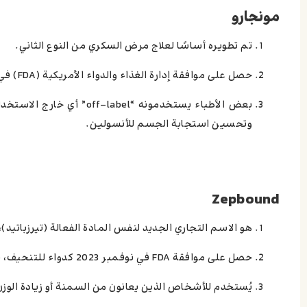
مونجارو
تم تطويره أساسًا لعلاج مرض السكري من النوع الثاني.
حصل على موافقة إدارة الغذاء والدواء الأمريكية (FDA) في عام 2022 لعلاج مرضى السکري.
بعض الأطباء يستخدمونه “l
وتحسين استجابة الجسم للأنسولين.
Zepbound
هو الاسم التجاري الجديد لنفس المادة الفعالة (تيرزباتي
حصل على موافقة FDA في نوفمبر 2023 كدواء للتنحيف، بعد نتائج قوية في تجربة SURMOUNT-1 التي أظهرت خسارة وزن تصل إلى 22.5%.
يُستخدم للأشخاص الذين يعانون من السمنة أو زيادة الوز