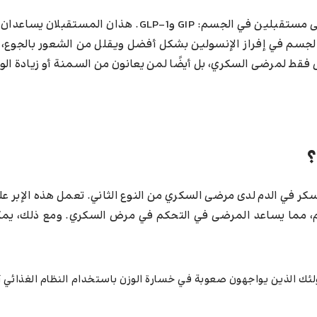
المادة الفعالة في إبر مونجارو تُسمى تيرزباتيد، وهي تعمل على مستقبلين في الجسم: GIP وGLP-1. 
الجسم في إفراز الإنسولين بشكل أفضل ويقلل من الشعور بالجوع، 
س فقط لمرضى السكري، بل أيضًا لمن يعانون من السمنة أو زيادة الو
؟
لسكر في الدم لدى مرضى السكري من النوع الثاني. تعمل هذه الإبر 
، مما يساعد المرضى في التحكم في مرض السكري. ومع ذلك، يمك
لئك الذين يواجهون صعوبة في خسارة الوزن باستخدام النظام الغذائي أو