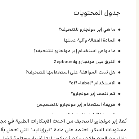
جدول المحتويات
ما هي إبر مونجارو للتنحيف؟
المادة الفعالة وآلية عملها
ما دواعي استخدام إبر مونجارو للتنحيف؟
الفرق بين مونجارو وZepbound
هل تمت الموافقة على استخدامها للتنحيف؟
الاستخدام “off-label”
كم تنحف إبر مونجارو؟
طريقة استخدام إبر مونجارو للتخسيس
الجرعة الأولية والزيادة التدريجية
تُعدّ إبر مونجارو للتنحيف من أحدث الابتكارات الطبية في 
أين تحقن إبر مونجارو للتخسيس
مستويات السكر. تعتمد على مادة “تيرزباتيد” التي تعمل ب
من هم لا یستطيعون إستخدام إبر مونجارو؟
تقلل من الوزن ولكن يمكن أن يكون لهتا أضرار مختلفة أيضا. 