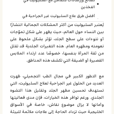
نصائح وإرشادات للتعامل مع السليوليت في
الفخذين
أفضل طرق علاج السليوليت غير الجراحية في
السوق الخليجي
يُعتبر السليوليت من أكثر المشكلات الجمالية انتشارًا
خاتمة
بين النساء حول العالم، حيث يظهر على شكل تموّجات
أو نتوءات على سطح الجلد، تؤثر بشكل ملحوظ على
اترك تعليقاً إلغاء الرد
نعومته ومظهره العام. هذه التغيرات الجلدية قد تقلل
من ثقة المرأة بنفسها، خصوصًا عند ارتداء الملابس
القصيرة أو الضيقة التي تكشف هذه المناطق.
مع التطور الكبير في مجال الطب التجميلي، ظهرت
العديد من الحلول غير الجراحية لعلاج السليوليت، التي
تستهدف تحسين مظهر الجلد وتقليل هذا التشوه
الجلدي. ورغم توافر هذه الخيارات، فإن مدى فعاليتها
وأمانها لا يزال موضوع نقاش، خاصة في الأسواق
الخليجية حيث تزداد الحاجة إلى علاجات ملائمة للبيئة