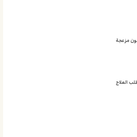
كون مزعجة
لب العلاج