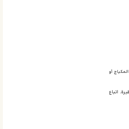
 يُفضل عدم استخدام المكياج أو
رة. اتباع